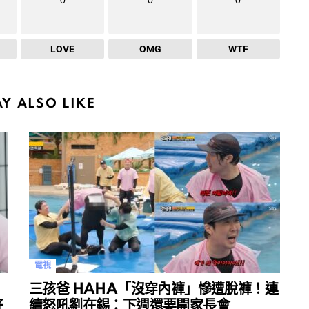
LOVE
OMG
WTF
Y ALSO LIKE
電視
三孩爸 HAHA「沒穿內褲」慘遭脫褲！連
好
續怒吼劉在錫：下週還要開家長會