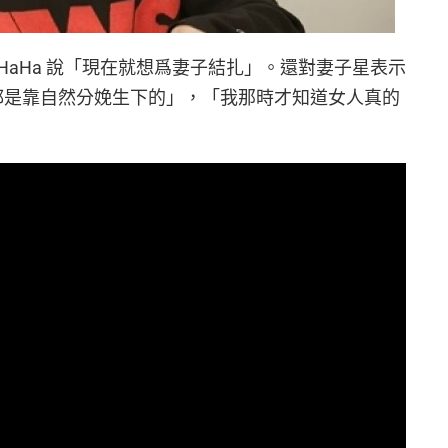
aHa 說「現在就想爲妻子結扎」。還對妻子星表示
，都是靠自然分娩生下的」，「我那時才知道女人真的