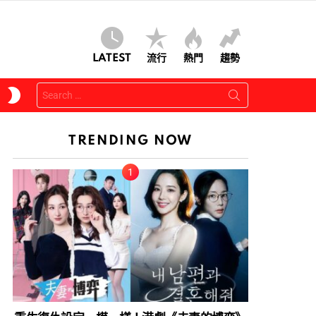
LATEST
流行
熱門
趨勢
Search
SWITCH
for:
SKIN
TRENDING NOW