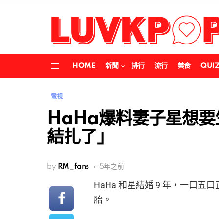
HOME
新聞
排行
流行
美食
QUI
Menu
電視
HaHa爆料妻子星想
結扎了」
by
RM_fans
5年之前
HaHa 和星結婚 9 年，一口五
胎。