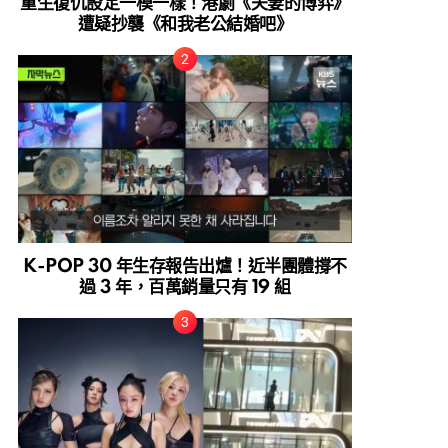
重生復仇設定一模一樣！港劇《夫妻的博弈》
遭疑抄襲《和我老公結婚吧》
K-POP 30 年生存報告出爐！近半團體撐不
過 3 年，百萬銷量只有 19 組