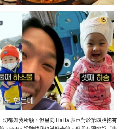
，一切都如我所願。但星向 HaHa 表示對於第四胎抱有
。HaHa 說雖然我也滿好奇的，但我有跟她說「先