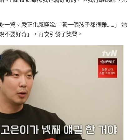
一驚。嚴正化感嘆說:「養一個孩子都很難……」 她
說不要好奇」，再次引發了笑聲。