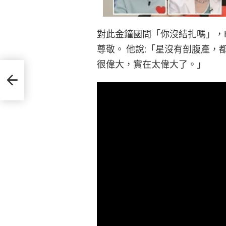
對此金鐘國問「你沒結扎嗎」，H
尊敬。 他說:「星沒有剖腹產
很偉大，實在太偉大了。」
泰煥是