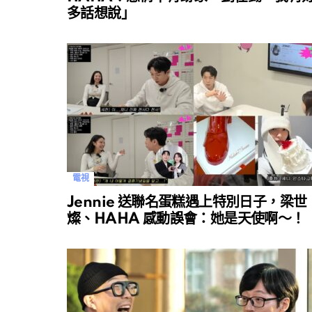
多話想說」
電視
Jennie 送聯名蛋糕遇上特別日子，梁世
燦、HAHA 感動誤會：她是天使啊～！