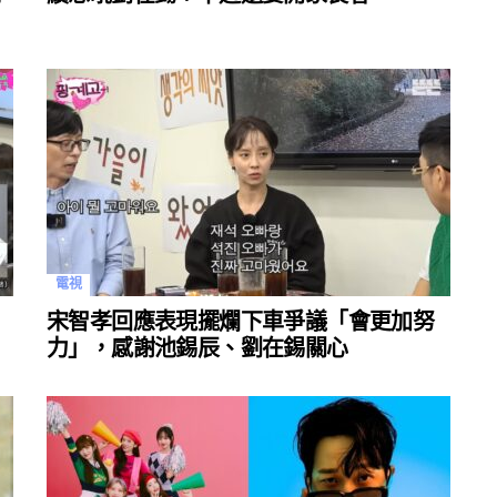
電視
宋智孝回應表現擺爛下車爭議「會更加努
力」，感謝池錫辰、劉在錫關心