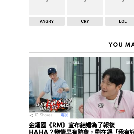
ANGRY
CRY
LOL
YOU MA
10
Shares
電視
金鍾國《RM》宣布結婚為了報復
HAHA？戀情早有跡象，劉在錫「我有