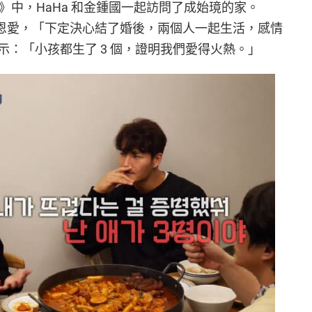
&OFF》中，HaHa 和金鍾國一起訪問了成始璄的家。
妻恩愛，「下定決心結了婚後，兩個人一起生活，感情
：「小孩都生了 3 個，證明我們愛得火熱。」