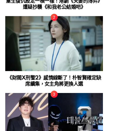
重生復仇設定一模一樣！港劇《夫妻的博弈》
遭疑抄襲《和我老公結婚吧》
《財閥X刑警2》感情線斷了！朴智賢確定缺
席續集，女主角將更換人選