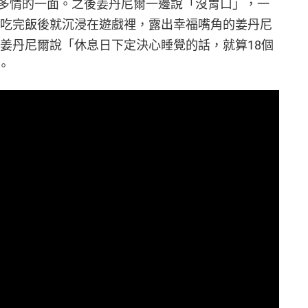
多情的一面。之後姜丹尼爾一邊說「沒胃口」，一
 吃完飯後就沉浸在遊戲裡，露出幸福嘴角的姜丹尼
 姜丹尼爾說「休息日下定決心睡覺的話，就算18個
。