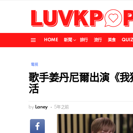
HOME
新聞
排行
流行
美食
QUI
Menu
電視
歌手姜丹尼爾出演《我
活
by
Laney
5年之前