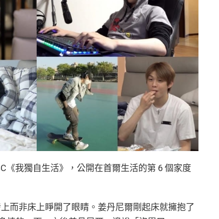
MBC《我獨自生活》，公開在首爾生活的第 6 個家度
沙發上而非床上睜開了眼睛。姜丹尼爾剛起床就擁抱了