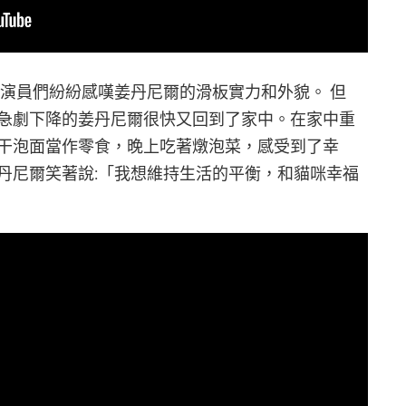
 演員們紛紛感嘆姜丹尼爾的滑板實力和外貌。 但
急劇下降的姜丹尼爾很快又回到了家中。在家中重
干泡面當作零食，晚上吃著燉泡菜，感受到了幸
丹尼爾笑著說:「我想維持生活的平衡，和貓咪幸福