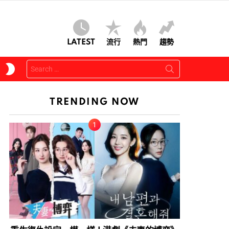
LATEST
流行
熱門
趨勢
Search
SWITCH
for:
SKIN
TRENDING NOW