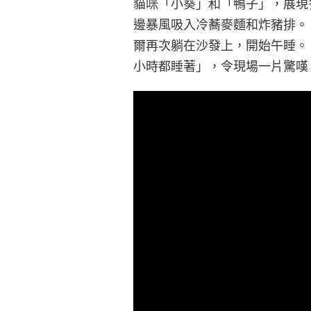
貓咪「小葵」和「鴨子」，展現
邊暴風吸入冷蕎麥麵和炸豬排。
爾再次躺在沙發上，開始午睡。
小時都睡著」，令現場一片驚嘆