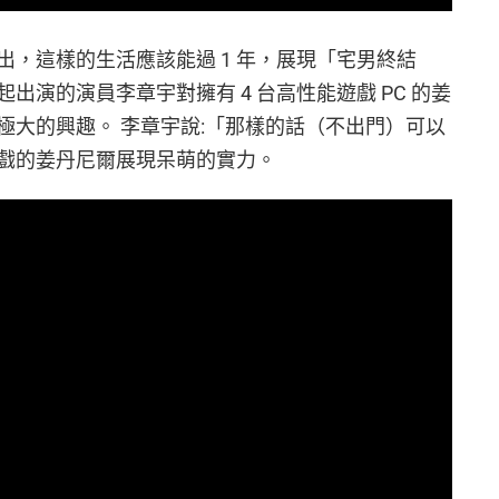
，這樣的生活應該能過 1 年，展現「宅男終結
出演的演員李章宇對擁有 4 台高性能遊戲 PC 的姜
極大的興趣。 李章宇說:「那樣的話（不出門）可以
遊戲的姜丹尼爾展現呆萌的實力。