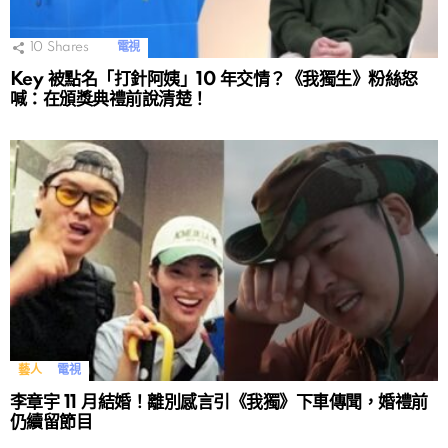
10
Shares
電視
Key 被點名「打針阿姨」10 年交情？《我獨生》粉絲怒
喊：在頒獎典禮前說清楚！
藝人
電視
李章宇 11 月結婚！離別感言引《我獨》下車傳聞，婚禮前
仍續留節目