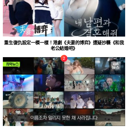
重生復仇設定一模一樣！港劇《夫妻的博弈》遭疑抄襲《和我
老公結婚吧》