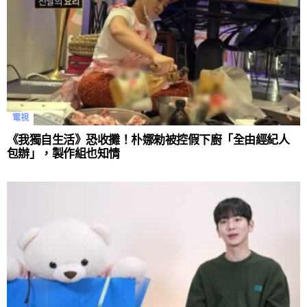
電視
《我獨自生活》恐收攤！朴娜勑被控假下廚「全由經紀人
包辦」，製作組也知情