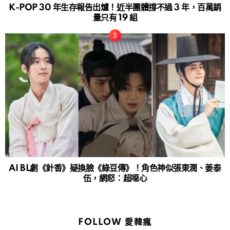
K-POP 30 年生存報告出爐！近半團體撐不過 3 年，百萬銷
量只有 19 組
AI BL劇《針香》疑換臉《綠豆傳》！角色神似張東潤、姜泰
伍，網怒：超噁心
FOLLOW 愛韓瘋