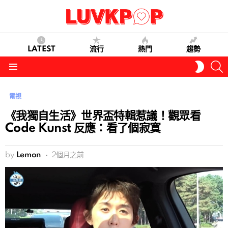
LATEST
流行
熱門
趨勢
S
SWITC
SKIN
Menu
電視
《我獨自生活》世界盃特輯惹議！觀眾看
Code Kunst 反應：看了個寂寞
by
Lemon
2個月之前