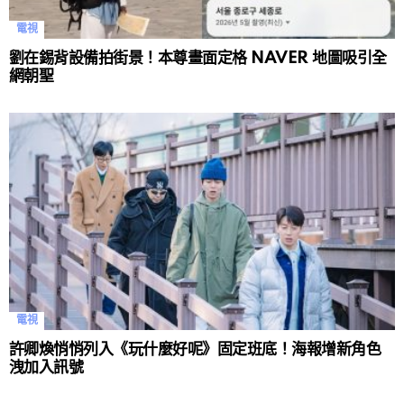
電視
劉在錫背設備拍街景！本尊畫面定格 NAVER 地圖吸引全
網朝聖
電視
許卿煥悄悄列入《玩什麼好呢》固定班底！海報增新角色
洩加入訊號