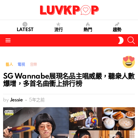
LATEST
流行
熱門
趨勢
S
SWITC
SKIN
Menu
藝人
電視
音樂
SG Wannabe展現名品主唱威嚴，聽衆人數
爆增，多首名曲衝上排行榜
by
Jessie
5年之前