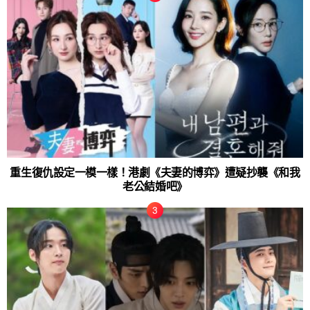
重生復仇設定一模一樣！港劇《夫妻的博弈》遭疑抄襲《和我
老公結婚吧》