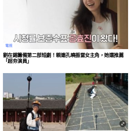
電視
劉在錫籌備第二部短劇！親邀孔曉振當女主角，她還推薦
「超夯演員」