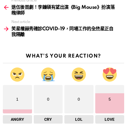
Previous article
See
more
退伍後首劇！李鐘碩有望出演《Big Mouse》扮演落
魄律師
Next article
笑星權赫秀確診COVID-19，同場工作的全烋星正自
我隔離
WHAT'S YOUR REACTION?
1
0
0
5
ANGRY
CRY
LOL
LOVE