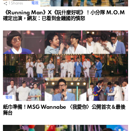
1
Shares
電視
《Running Man》X《玩什麼好呢》！小分隊 M.O.M
確定出演，網友：已看到金鍾國的憤怒
電視
紙巾準備！MSG Wannabe 〈我愛你〉公開首次＆最後
舞台