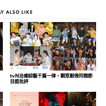
Y ALSO LIKE
1
Shares
綜合
電視
tvN治癒綜藝千篇一律，觀眾厭倦同類節
目捱批評