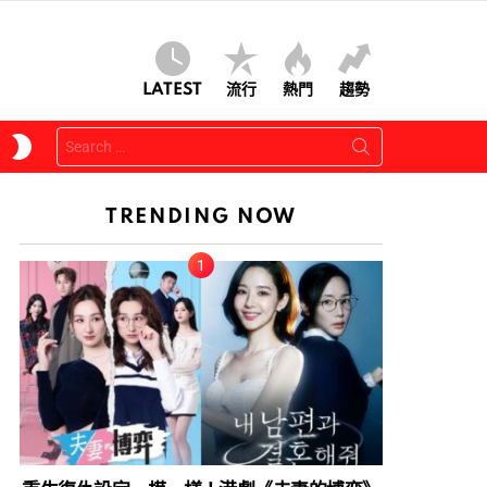
LATEST
流行
熱門
趨勢
Search
SWITCH
for:
SKIN
TRENDING NOW