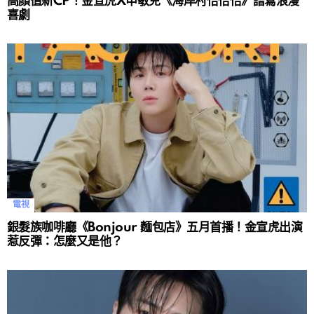
高顏值新CP！金宣虎X申敏兒《海岸村恰恰恰》譜寫浪漫
喜劇
電視
銀髮族咖啡廳《Bonjour 麵包店》五月首播！金宣虎出演
惹反彈：怎麼又是他？