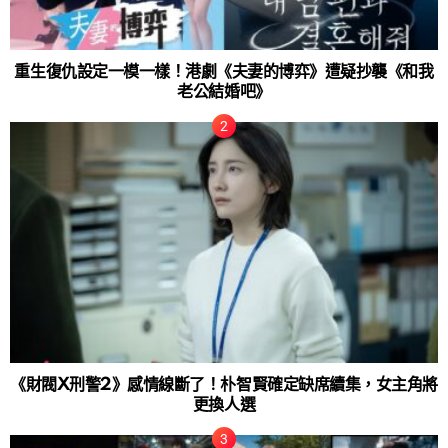
重生復仇設定一模一樣！港劇《夫妻的博弈》遭疑抄襲《和我
老公結婚吧》
《財閥X刑警2》感情線斷了！朴智賢確定缺席續集，女主角將
更換人選