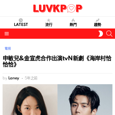
LATEST
流行
熱門
趨勢
S
SWITC
SKIN
Menu
電視
申敏兒&金宣虎合作出演tvN新劇《海岸村恰
恰恰》
by
Laney
5年之前