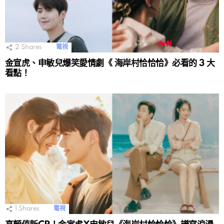
2
Shares
電視
金宣虎、申敏兒爆笑愛情劇《 海岸村恰恰恰》必看的 3 大
看點！
1
Shares
電視