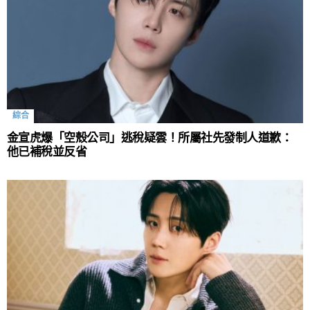
綜合
金宣虎爆「空殼公司」逃稅疑雲！所屬社先發制人道歉：
他已補稅並反省