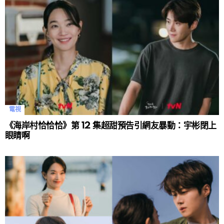
電視
《海岸村恰恰恰》第 12 集超甜預告引網友暴動：宇彬閉上
眼睛啊