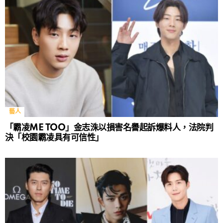
藝人
「霸凌ME TOO」金志洙以損害名譽起訴爆料人，法院判
決「校園霸凌具有可信性」