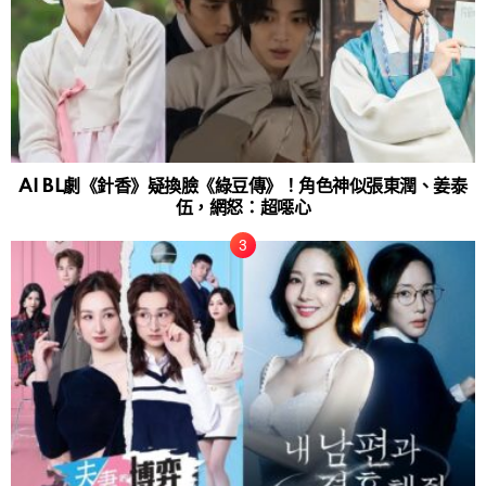
AI BL劇《針香》疑換臉《綠豆傳》！角色神似張東潤、姜泰
伍，網怒：超噁心