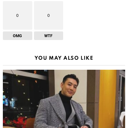
0
0
OMG
WTF
YOU MAY ALSO LIKE