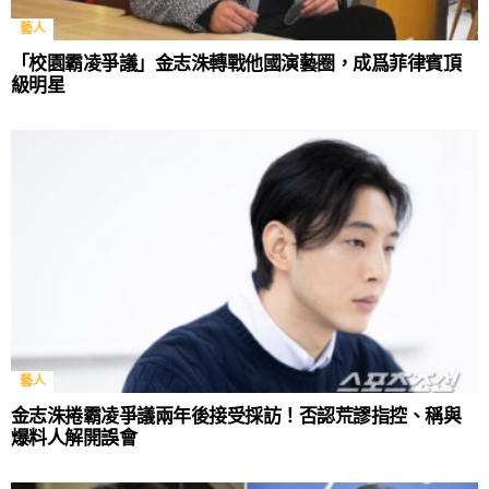
藝人
「校園霸凌爭議」金志洙轉戰他國演藝圈，成爲菲律賓頂
級明星
藝人
金志洙捲霸凌爭議兩年後接受採訪！否認荒謬指控、稱與
爆料人解開誤會