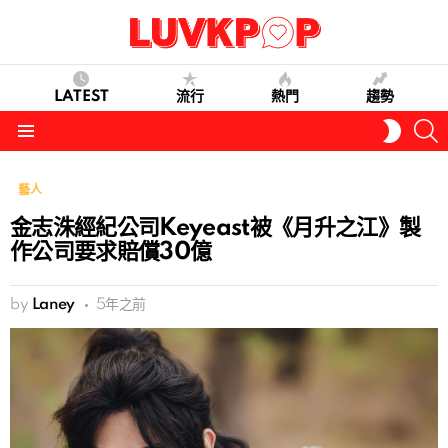
LATEST
流行
熱門
趨勢
S
SWITC
SKIN
Menu
藝人
金志洙經紀公司Keyeast被《月升之江》製
作公司要求賠償30億
by
Laney
5年之前