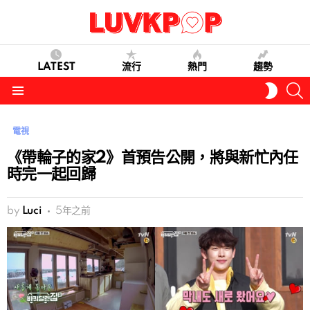
LATEST
流行
熱門
趨勢
S
SWITC
SKIN
Menu
電視
《帶輪子的家2》首預告公開，將與新忙內任
時完一起回歸
by
Luci
5年之前