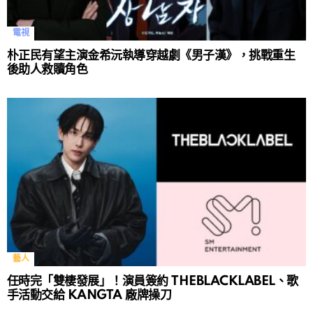
電視
朴正民有望主演金希沅執導穿越劇《男子漢》，挑戰重生
後助人救贖角色
藝人
任時完「雙棲發展」！演員簽約 THEBLACKLABEL、歌
手活動交給 KANGTA 廠牌操刀