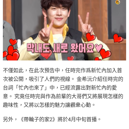
不僅如此，在此次預告中，任時完作爲新忙內加入首
次被公開，吸引了人們的視線。 金希沅介紹任時完的
台詞「忙內也來了」中，已經流露出對新忙內的愛
意。 究竟任時完與作為前輩的大哥們又將展現怎樣的
趣味性，又將以怎樣的魅力讓觀衆心動。
另外，《帶輪子的家2》將於4月中旬首播。