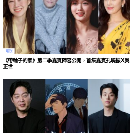
電視
《帶輪子的家》第二季嘉賓陣容公開，首集嘉賓孔曉振X吳
正世