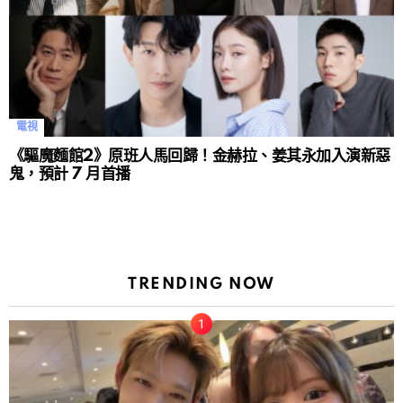
電視
《驅魔麵館2》原班人馬回歸！金赫拉、姜其永加入演新惡
鬼，預計 7 月首播
TRENDING NOW