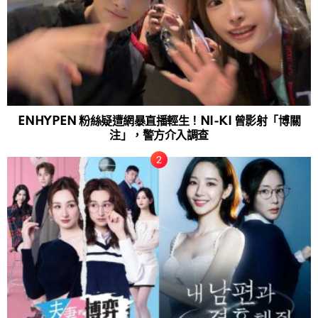
ENHYPEN 粉絲疑遭網暴直播輕生！NI-KI 曾影射「博關
注」，警方介入調查