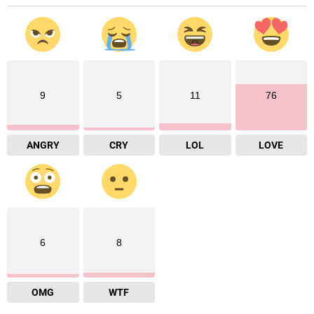
9
5
11
76
ANGRY
CRY
LOL
LOVE
6
8
OMG
WTF