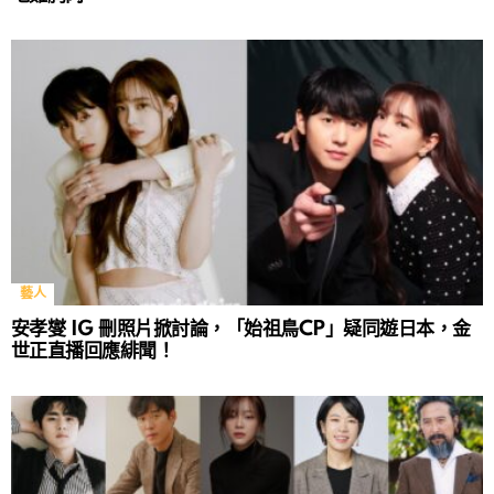
藝人
安孝燮 IG 刪照片掀討論，「始祖鳥CP」疑同遊日本，金
世正直播回應緋聞！