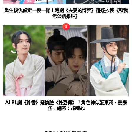
重生復仇設定一模一樣！港劇《夫妻的博弈》遭疑抄襲《和我
老公結婚吧》
AI BL劇《針香》疑換臉《綠豆傳》！角色神似張東潤、姜泰
伍，網怒：超噁心