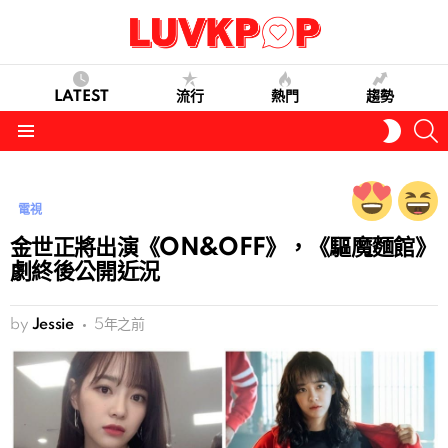
LATEST
流行
熱門
趨勢
S
SWITC
SKIN
Menu
電視
金世正將出演《ON&OFF》，《驅魔麵館》
劇終後公開近況
by
Jessie
5年之前