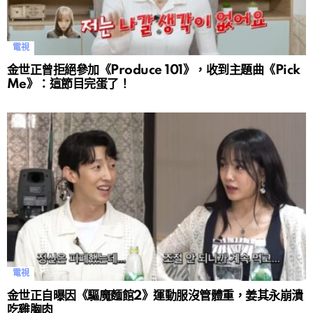
電視
金世正曾拒絕參加《Produce 101》，收到主題曲《Pick
Me》：這節目完蛋了！
電視
金世正自曝因《驅魔麵館2》運動服沒管體重，姜其永崩潰
吃雞胸肉