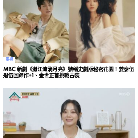
電視
MBC 新劇《灕江流淌月亮》號稱史劇版秘密花園！姜泰伍
退伍回歸作+1、金世正首挑戰古裝