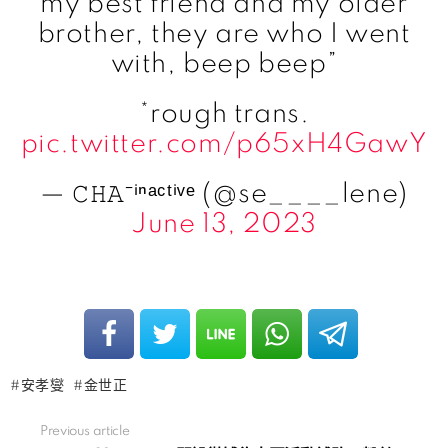
my best friend and my older
brother, they are who I went
with, beep beep”
*rough trans.
pic.twitter.com/p65xH4GawY
— 𝙲𝙷𝙰⁻ⁱⁿᵃᶜᵗⁱᵛᵉ (@se____lene)
June 13, 2023
安孝燮
金世正
Previous article
See