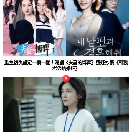
重生復仇設定一模一樣！港劇《夫妻的博弈》遭疑抄襲《和我
老公結婚吧》