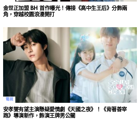
金世正加盟 BH 首作曝光！傳接《高中生王后》分飾兩
角，穿越校園浪漫開打
電視
安孝燮有望主演懸疑愛情劇《天國之夜》！《背著善宰
跑》導演新作，飾演王牌男公關