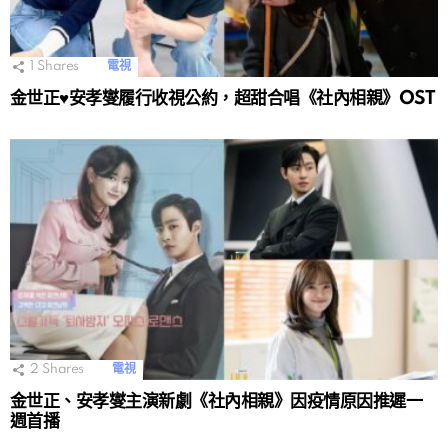
1
Shares
電視
金世正♥安孝燮履行收視公約，超甜合唱《社內相親》OST
2
Shares
電視
金世正、安孝燮主演新劇《社內相親》因疫情原因推遲一
週首播