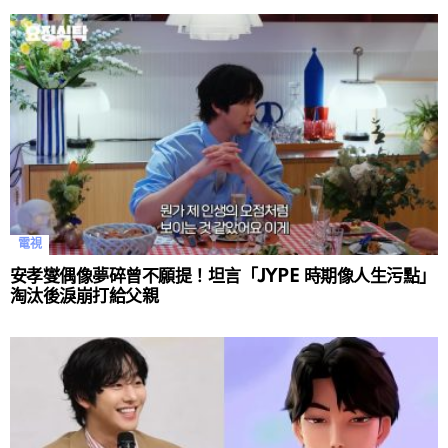
電視
安孝燮偶像夢碎曾不願提！坦言「JYPE 時期像人生污點」
淘汰後淚崩打給父親