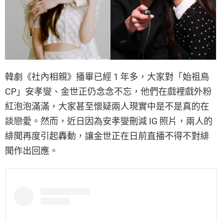
韓劇《社內相親》播畢已經 1 年多，大家對「始祖鳥
CP」安孝燮、金世正仍念念不忘，他們在戲裡戲外粉
紅泡泡滿滿，大家甚至懷疑兩人現實中是不是真的在
談戀愛。然而，近日因為安孝燮刪減 IG 照片，兩人的
緋聞再度引起轟動，讓金世正在日前直播不得不對緋
聞作出回應。