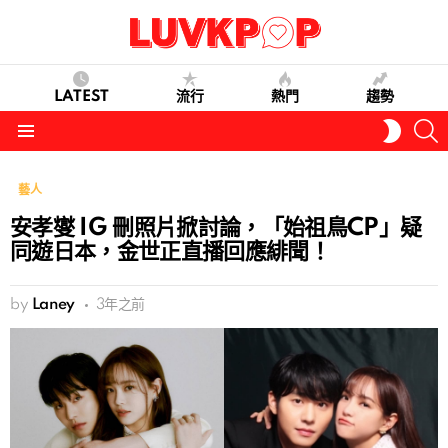
LATEST
流行
熱門
趨勢
S
SWITC
SKIN
Menu
藝人
安孝燮 IG 刪照片掀討論，「始祖鳥CP」疑
同遊日本，金世正直播回應緋聞！
by
Laney
3年之前