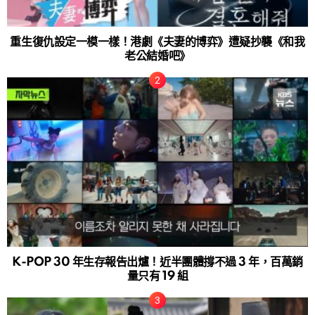
重生復仇設定一模一樣！港劇《夫妻的博弈》遭疑抄襲《和我
老公結婚吧》
K-POP 30 年生存報告出爐！近半團體撐不過 3 年，百萬銷
量只有 19 組