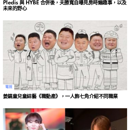
Pledis 與 HYBE 合併後，夫勝寬自曝見房時爀趣事，以及
未來的野心
電視
姜鎬童兒童綜藝《職動產》，一人飾七角介紹不同職業