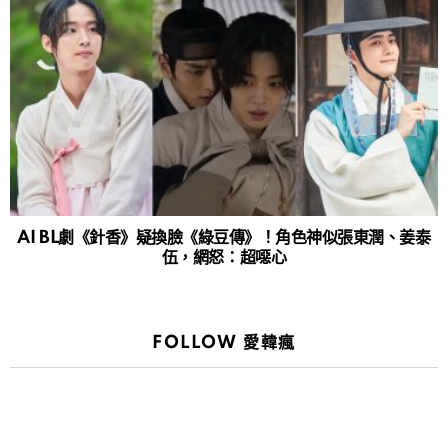
AI BL劇《針香》疑換臉《綠豆傳》！角色神似張東潤、姜泰
伍，網怒：超噁心
FOLLOW 愛韓瘋