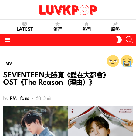
LATEST
流行
熱門
趨勢
S
SWITC
SKIN
Menu
MV
SEVENTEEN夫勝寬《愛在大都會》
OST《The Reason（理由）》
by
RM_fans
6年之前