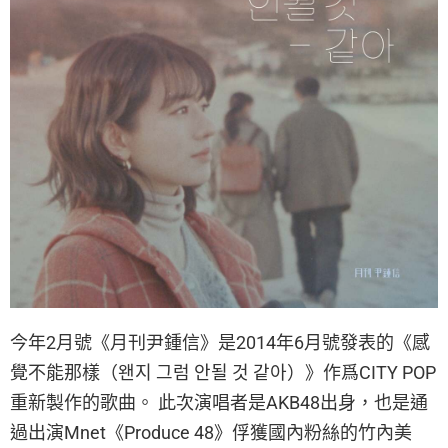
今年2月號《月刊尹鍾信》是2014年6月號發表的《感
覺不能那樣（왠지 그럼 안될 것 같아）》作爲CITY POP
重新製作的歌曲。 此次演唱者是AKB48出身，也是通
過出演Mnet《Produce 48》俘獲國內粉絲的竹內美