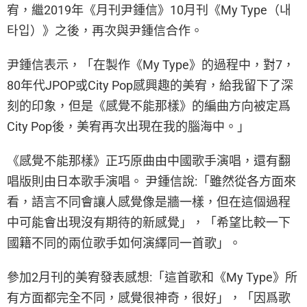
宥，繼2019年《月刊尹鍾信》10月刊《My Type（내
타입）》之後，再次與尹鍾信合作。
尹鍾信表示，「在製作《My Type》的過程中，對7，
80年代JPOP或City Pop感興趣的美宥，給我留下了深
刻的印象，但是《感覺不能那樣》的編曲方向被定爲
City Pop後，美宥再次出現在我的腦海中。」
《感覺不能那樣》正巧原曲由中國歌手演唱，還有翻
唱版則由日本歌手演唱。 尹鍾信說:「雖然從各方面來
看，語言不同會讓人感覺像是牆一樣，但在這個過程
中可能會出現沒有期待的新感覺」，「希望比較一下
國籍不同的兩位歌手如何演繹同一首歌」。
參加2月刊的美宥發表感想:「這首歌和《My Type》所
有方面都完全不同，感覺很神奇，很好」，「因爲歌