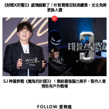
《財閥X刑警2》感情線斷了！朴智賢確定缺席續集，女主角將
更換人選
SJ 神童參戰《魔鬼的計謀3》！集結最強腦力高手，製作人曾
預告有戶外戰場
FOLLOW 愛韓瘋