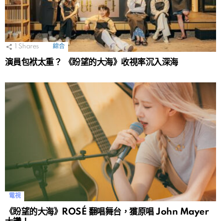
1
Shares
綜合
演員包袱太重？ 《盼望的大海》收視率沉入深海
電視
《盼望的大海》ROSÉ 翻唱舞台，獲原唱 John Mayer