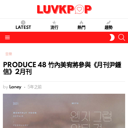
LATEST
流行
熱門
趨勢
S
SWITC
SKIN
Menu
音樂
PRODUCE 48 竹內美宥將參與《月刊尹鍾
信》2月刊
by
Laney
5年之前