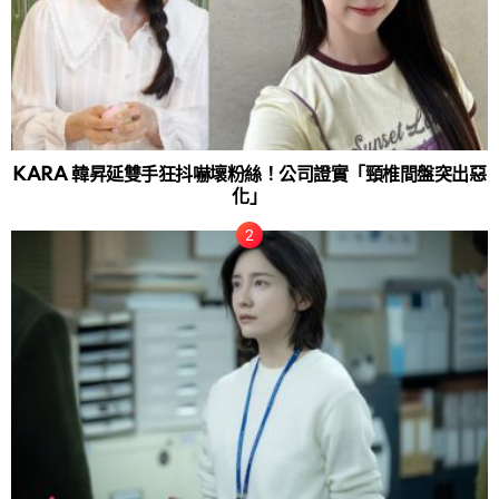
KARA 韓昇延雙手狂抖嚇壞粉絲！公司證實「頸椎間盤突出惡
化」