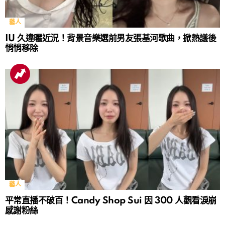
藝人
IU 久違曬近況！背景音樂選前男友張基河歌曲，掀熱議後
悄悄移除
藝人
平常直播不破百！Candy Shop Sui 因 300 人觀看淚崩
感謝粉絲