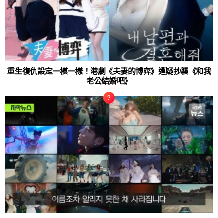
重生復仇設定一模一樣！港劇《夫妻的博弈》遭疑抄襲《和我
老公結婚吧》