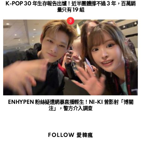
K-POP 30 年生存報告出爐！近半團體撐不過 3 年，百萬銷
量只有 19 組
ENHYPEN 粉絲疑遭網暴直播輕生！NI-KI 曾影射「博關
注」，警方介入調查
FOLLOW 愛韓瘋