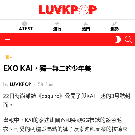
LATEST
流行
熱門
趨勢
S
SWITC
SKIN
Menu
藝人
EXO KAI，獨一無二的少年美
by
LUVKPOP
5年之前
22日時尚雜誌《esquire》公開了與KAI一起的3月號封
面。
畫報中，KAI的泰迪熊圖案和突顯GG標誌的藍色毛
衣、可愛的刺繡爲亮點的褲子及泰迪熊圖案的拉鍊夾