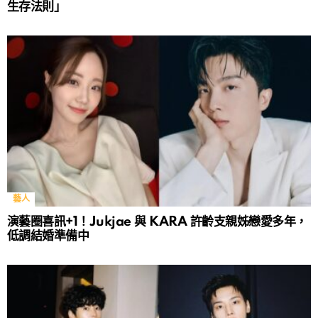
生存法則」
藝人
演藝圈喜訊+1！Jukjae 與 KARA 許齡支親姊戀愛多年，
低調結婚準備中