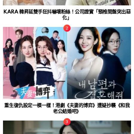
KARA 韓昇延雙手狂抖嚇壞粉絲！公司證實「頸椎間盤突出惡
化」
重生復仇設定一模一樣！港劇《夫妻的博弈》遭疑抄襲《和我
老公結婚吧》