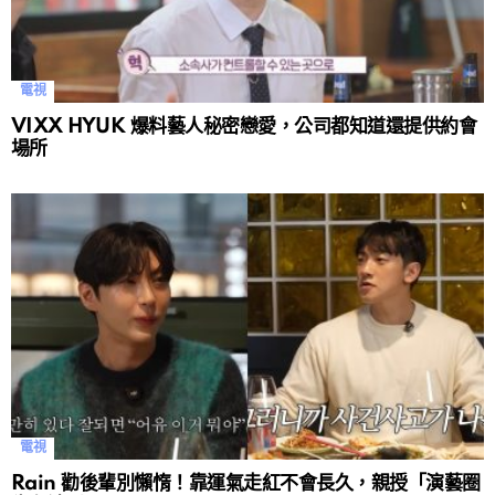
電視
VIXX HYUK 爆料藝人秘密戀愛，公司都知道還提供約會
場所
電視
Rain 勸後輩別懶惰！靠運氣走紅不會長久，親授「演藝圈