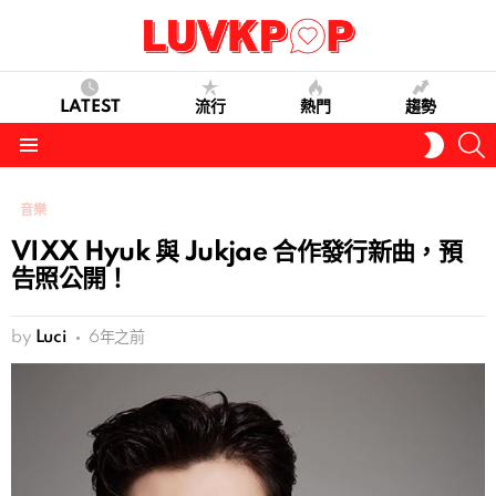
LATEST
流行
熱門
趨勢
S
SWITC
SKIN
Menu
音樂
VIXX Hyuk 與 Jukjae 合作發行新曲，預
告照公開！
by
Luci
6年之前