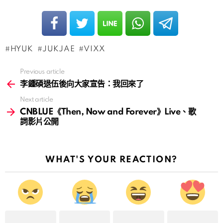
HYUK
JUKJAE
VIXX
Previous article
See
more
李鍾碩退伍後向大家宣告：我回來了
Next article
CNBLUE《Then, Now and Forever》Live、歌
詞影片公開
WHAT'S YOUR REACTION?