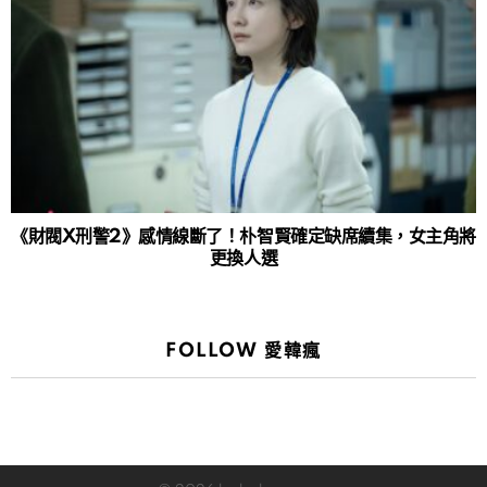
《財閥X刑警2》感情線斷了！朴智賢確定缺席續集，女主角將
更換人選
FOLLOW 愛韓瘋