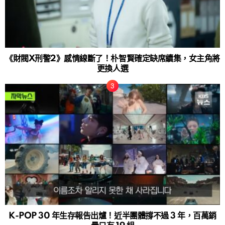
《財閥X刑警2》感情線斷了！朴智賢確定缺席續集，女主角將
更換人選
K-POP 30 年生存報告出爐！近半團體撐不過 3 年，百萬銷