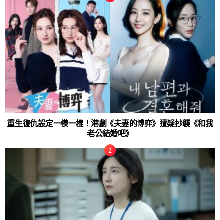
重生復仇設定一模一樣！港劇《夫妻的博弈》遭疑抄襲《和我
老公結婚吧》