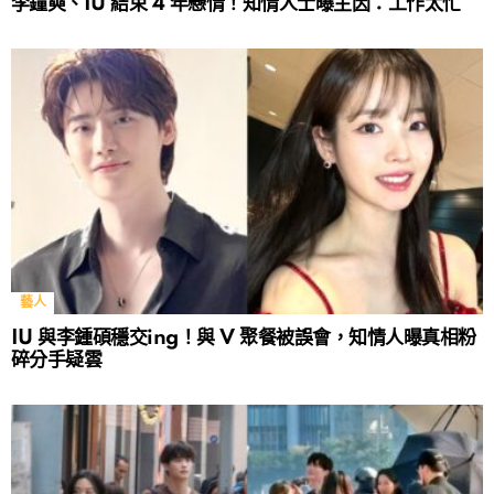
李鐘奭、IU 結束 4 年戀情！知情人士曝主因：工作太忙
藝人
IU 與李鍾碩穩交ing！與 V 聚餐被誤會，知情人曝真相粉
碎分手疑雲