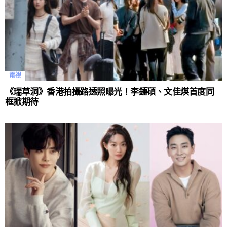
電視
《瑞草洞》香港拍攝路透照曝光！李鍾碩、文佳煐首度同
框掀期待