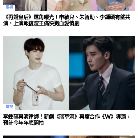
電視
《再婚皇后》選角曝光！申敏兒、朱智勛、李鍾碩有望共
演，上演報復渣王痛快狗血愛情劇
電視
李鍾碩再演律師！新劇《瑞草洞》再度合作《W》導演，
預計今年年底開拍