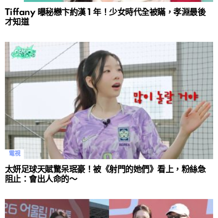
Tiffany 曝秘戀卞約漢 1 年！少女時代全被瞞，孝淵最後
才知道
電視
太妍足球天賦驚呆珉豪！被《射門的她們》看上，粉絲急
阻止：會出人命的～