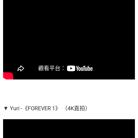
▼ Yuri -《FOREVER 1》 （4K直拍）