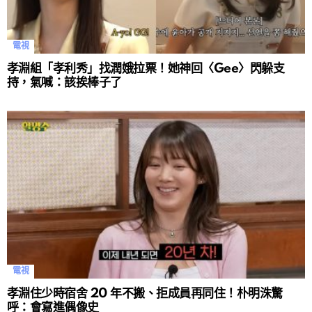
電視
孝淵組「孝利秀」找潤娥拉票！她神回〈Gee〉閃躲支
持，氣喊：該挨棒子了
電視
孝淵住少時宿舍 20 年不搬、拒成員再同住！朴明洙驚
呼：會寫進偶像史