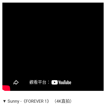
▼ Sunny -《FOREVER 1》 （4K直拍）