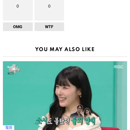
0
0
OMG
WTF
YOU MAY ALSO LIKE
電視