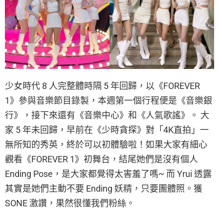
少女時代 8 人完整體時隔 5 年回歸，以《FOREVER
1》參與音樂節目錄製，本週第一個行程便是《音樂銀
行》，接下來還有《音樂中心》和《人氣歌謠》。 大
家 5 年未回歸，早前在《少時貪探》對「4K直拍」一
無所知的秀英，終於可以初體驗啦！如果大家有細心
觀看《FOREVER 1》初舞台，結尾她們是沒有個人
Ending Pose，是大家都覺得太害羞了嗎~ 而 Yrui 透露
其實是她們主動不要 Ending 妖精，只要團體照。獲
SONE 激讚，果然很懂我們粉絲。