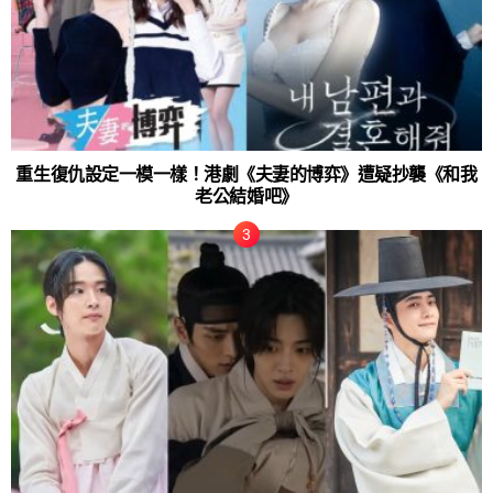
重生復仇設定一模一樣！港劇《夫妻的博弈》遭疑抄襲《和我
老公結婚吧》