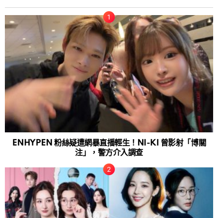
ENHYPEN 粉絲疑遭網暴直播輕生！NI-KI 曾影射「博關
注」，警方介入調查