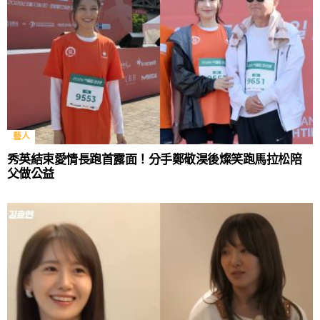
藝人
秀英結束愛情長跑首露面！分手鄭敬淏後燦笑跑馬拉松陪
父做公益