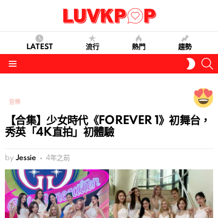
LATEST
流行
熱門
趨勢
S
SWITC
SKIN
Menu
音樂
【合集】少女時代《FOREVER 1》初舞台，
秀英「4K直拍」初體驗
by
Jessie
4年之前