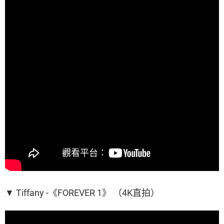
▼ Tiffany -《FOREVER 1》 （4K直拍）