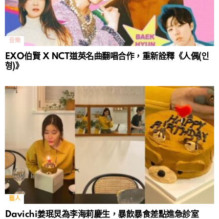
音樂
EXO伯賢 X NCT道英名曲翻唱合作，重新詮釋《人偶(인
형)》
藝人
Davichi姜珉炅為李海莉慶生，暴飲暴食差點進急診室