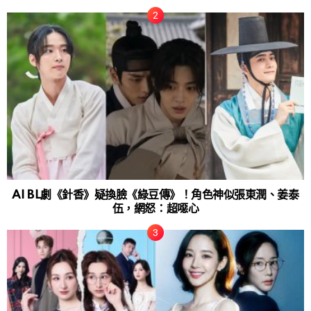
AI BL劇《針香》疑換臉《綠豆傳》！角色神似張東潤、姜泰
伍，網怒：超噁心