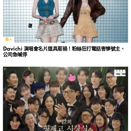
藝人
Davichi 演唱會名片道具惹禍！粉絲狂打電話害慘號主、
公司急喊停