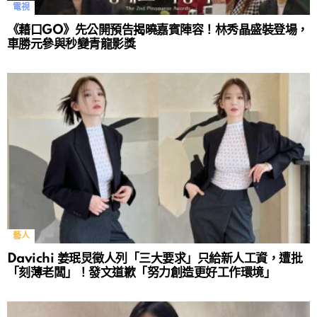
電視
《藉口GO》先公開預告揭曉嘉賓陣容！林秀晶盛裝登場，
車勝元參與秒變青龍影獎
藝人
Davichi 姜珉炅徵人列「三大要求」只給新人工資，遭批
「刻薄老闆」！發文道歉「努力創造更好工作環境」