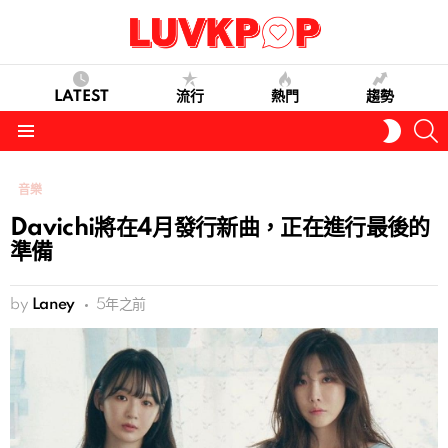
LATEST
流行
熱門
趨勢
S
SWITC
SKIN
Menu
音樂
Davichi將在4月發行新曲，正在進行最後的
準備
by
Laney
5年之前