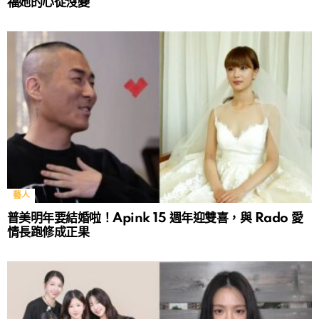
福她的心從沒變
藝人
普美明年要結婚啦！Apink 15 週年迎雙喜，與 Rado 愛
情長跑修成正果