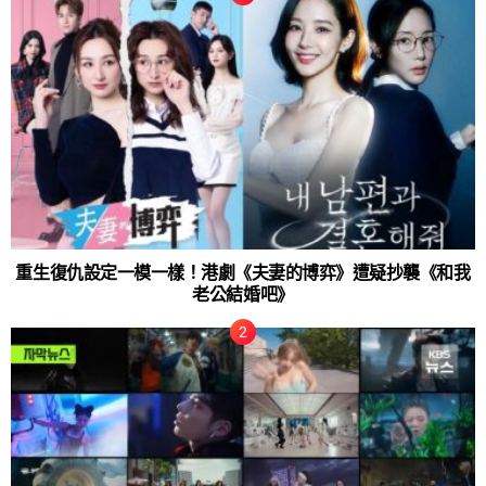
重生復仇設定一模一樣！港劇《夫妻的博弈》遭疑抄襲《和我
老公結婚吧》