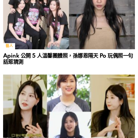
藝人
Apink 公開 5 人溫馨團體照，孫娜恩隔天 Po 玩偶照一句
話惹猜測