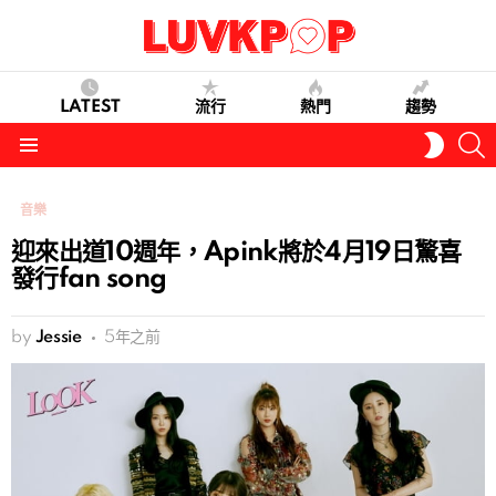
LATEST
流行
熱門
趨勢
S
SWITC
SKIN
Menu
音樂
迎來出道10週年，Apink將於4月19日驚喜
發行fan song
by
Jessie
5年之前