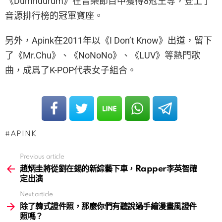
《Dumhdurum》在音樂節目中獲得8冠王等，登上了
音源排行榜的冠軍寶座。
另外，Apink在2011年以《I Don’t Know》出道，留下
了《Mr.Chu》、《NoNoNo》、《LUV》等熱門歌
曲，成爲了K-POP代表女子組合。
APINK
Previous article
See
more
趙炳圭將從劉在錫的新綜藝下車，Rapper李英智確
定出演
Next article
除了韓式證件照，那麼你們有聽說過手繪漫畫風證件
照嗎？