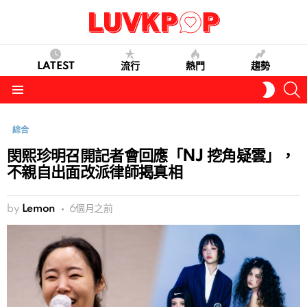
LATEST
流行
熱門
趨勢
S
SWITC
SKIN
Menu
綜合
閔熙珍明召開記者會回應「NJ 挖角疑雲」，
不親自出面改派律師揭真相
by
Lemon
6個月之前