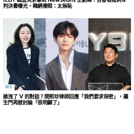
ILLIT 總監哭求拿到 NewJeans 企劃案！告發者證詞＆
判決書曝光，韓網傻眼：太無恥
綜合
誰洩了 V 的對話？閔熙珍律師回應「我們要求保密」，羅
生門再掀討論「很明顯了」