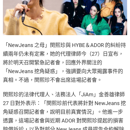
「NewJeans 之母」閔熙珍與 HYBE＆ADOR 的糾紛持
續兩年仍未有定案，她的代理律師今（27）日宣布，
將於明天召開緊急記者會，回應外界關注的
「NewJeans 挖角疑惑」，強調要向大眾揭露事件的
真相。不過，閔熙珍不會出席這場記者會。
閔熙珍的法律代理人、法務法人「JiAm」金善雄律師
27 日對外表示：「閔熙珍前代表將針對 NewJeans 挖
角疑惑召開記者會，說明目前真實情況」。他進一步
透露，這場記者會與近期 ADOR 對閔熙珍提起的損害
賠償訴訟，以及對部分 NewJeans 成員提告合約解除