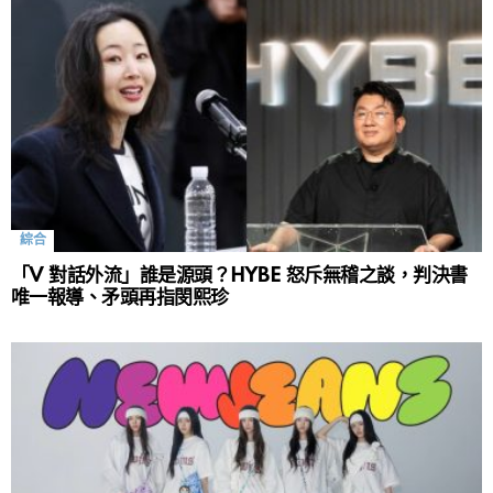
綜合
「V 對話外流」誰是源頭？HYBE 怒斥無稽之談，判決書
唯一報導、矛頭再指閔熙珍