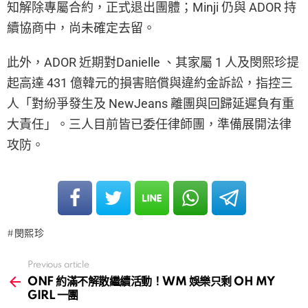
知解除專屬合約，正式退出團體；Minji 仍與 ADOR 持
續協商中，尚未確定去留。
此外，ADOR 近期對Danielle 、其家屬 1 人及閔熙珍提
起高達 431 億韓元的損害賠償與違約金訴訟，指控三
人「對紛爭發生及 NewJeans 離團與回歸延遲負有重
大責任」。三人目前皆已委任律師團，準備展開法律
攻防。
閔熙珍
Previous article
See
more
ONF 約滿不解散繼續活動！WM 娛樂只剩 OH MY
GIRL 一團