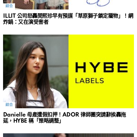
綜合
ILLIT 公司怒轟閔熙珍早有預謀「草原獅子鎖定獵物」！網
炸鍋：又在演受害者
綜合
Danielle 母產遭假扣押！ADOR 律師團突請辭挨轟拖
延，HYBE 稱「策略調整」