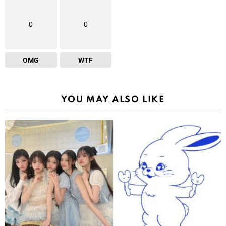
0
0
OMG
WTF
YOU MAY ALSO LIKE