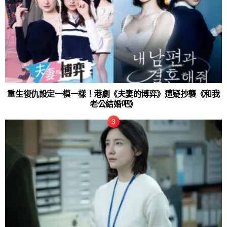
重生復仇設定一模一樣！港劇《夫妻的博弈》遭疑抄襲《和我
老公結婚吧》