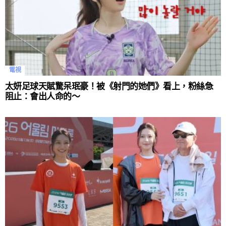
電視
太妍足球天賦驚呆珉豪！被《射門的她們》看上，粉絲急
阻止：會出人命的～