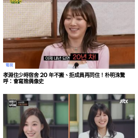
電視
孝淵住少時宿舍 20 年不搬、拒成員再同住！朴明洙驚
呼：會寫進偶像史