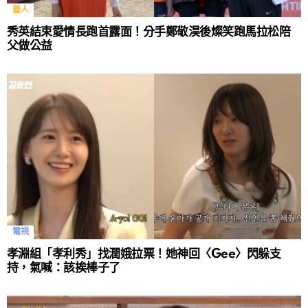
藝人
秀英結束愛情長跑首露面！分手鄭敬淏後燦笑跑馬拉松陪
父做公益
電視
孝淵組「孝利秀」找潤娥拉票！她神回〈Gee〉閃躲支
持，氣喊：該挨棒子了