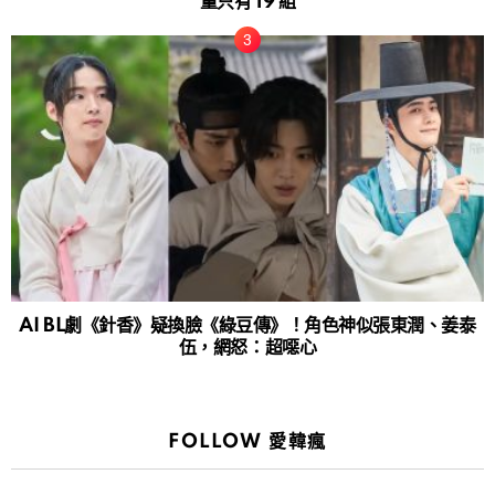
量只有 19 組
AI BL劇《針香》疑換臉《綠豆傳》！角色神似張東潤、姜泰
伍，網怒：超噁心
FOLLOW 愛韓瘋