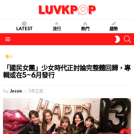
LATEST
流行
熱門
趨勢
S
SWITC
SKIN
Menu
藝人
「國民女團」少女時代正討論完整體回歸，專
輯或在5~6月發行
by
Jessie
5年之前