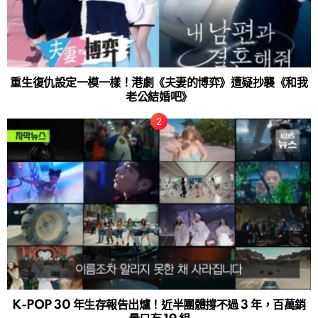
重生復仇設定一模一樣！港劇《夫妻的博弈》遭疑抄襲《和我
老公結婚吧》
K-POP 30 年生存報告出爐！近半團體撐不過 3 年，百萬銷