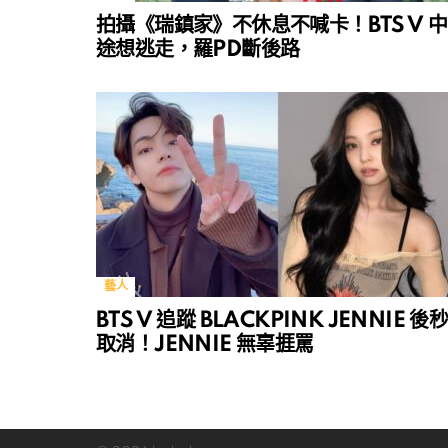
拍攝《瑞鎮家》不休息不喊卡！BTS V 中
途想逃走，羅PD斷後路
藝人
BTS V 追蹤 BLACKPINK JENNIE 後
取消！JENNIE 無辜捱罵