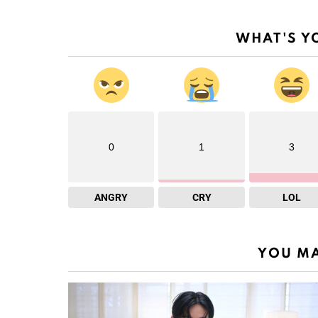
WHAT'S Y
0
1
3
ANGRY
CRY
LOL
YOU MA