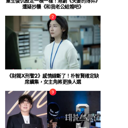
重生復仇設定一模一樣！港劇《夫妻的博弈》
遭疑抄襲《和我老公結婚吧》
《財閥X刑警2》感情線斷了！朴智賢確定缺
席續集，女主角將更換人選