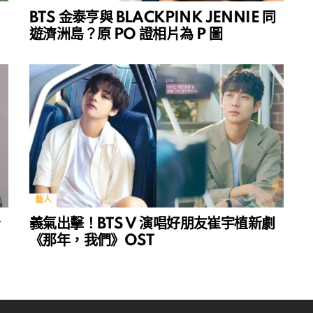
BTS 金泰亨與 BLACKPINK JENNIE 同
遊濟洲島？原 PO 證相片為 P 圖
藝人
秒
義氣出擊！BTS V 演唱好朋友崔宇植新劇
《那年，我們》OST