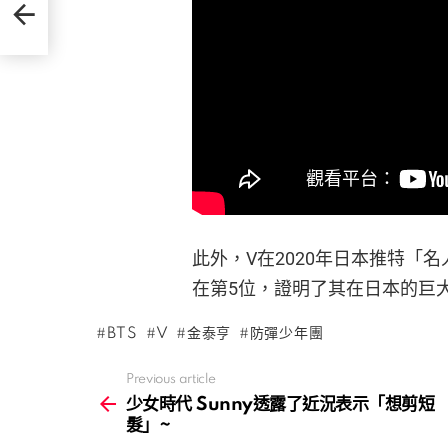
短
此外，V在2020年日本推特「
在第5位，證明了其在日本的巨
BTS
V
金泰亨
防彈少年團
Previous article
See
more
少女時代 Sunny透露了近況表示「想剪短
髮」~