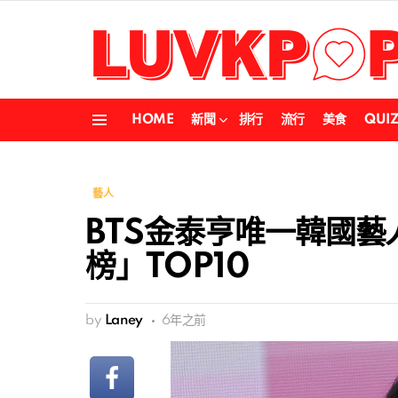
HOME
新聞
排行
流行
美食
QUI
Menu
藝人
BTS金泰亨唯一韓國
榜」TOP10
by
Laney
6年之前