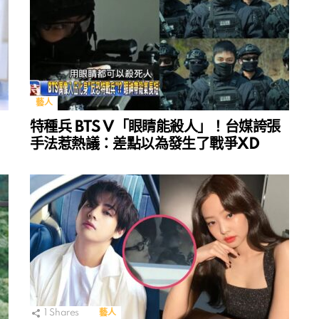
藝人
特種兵 BTS V「眼睛能殺人」！台媒誇張
手法惹熱議：差點以為發生了戰爭XD
1
Shares
藝人