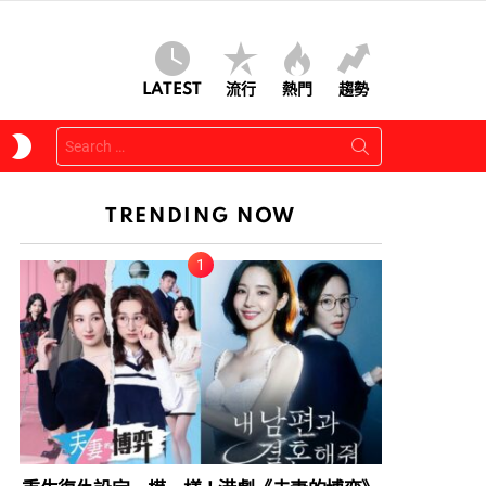
LATEST
流行
熱門
趨勢
Search
SWITCH
for:
SKIN
TRENDING NOW