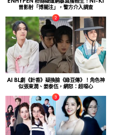
ENHYPEN 粉絲疑遭網暴直播輕生！NI-KI
曾影射「博關注」，警方介入調查
AI BL劇《針香》疑換臉《綠豆傳》！角色神
似張東潤、姜泰伍，網怒：超噁心