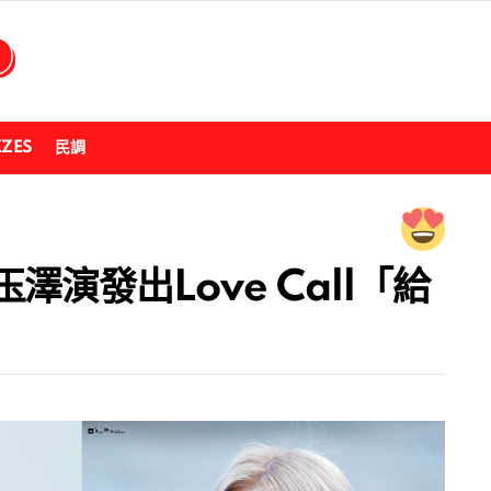
ZZES
民調
演發出Love Call「給