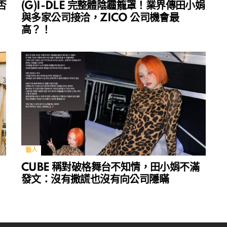
否
(G)I-DLE 完整體陰霾籠罩！業界傳田小娟
與多家公司接洽，ZICO 公司機會最
高？！
藝人
CUBE 稱對破格舞台不知情，田小娟不滿
發文：沒有撒謊也沒有向公司隱瞞