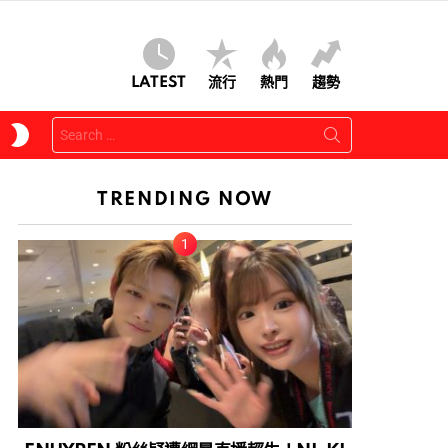
LATEST
流行
熱門
趨勢
Search
SWITCH
for:
SKIN
TRENDING NOW