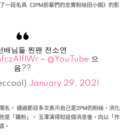
分享了一段名爲《2PM前輩們的忠實粉絲田小娟》的影
선배님들 찐팬 전소연
hfczA1fIWr
–
@YouTube
으
음??
ccool)
January 29, 2021
聞名。 通過節目多次表示自己是2PM的粉絲，消化
了他是「鐵粉」。 玉澤演得知這個消息後，向以「作
請。