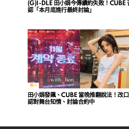
(G)I-DLE 田小娟今傳續約失敗！CUBE 
認「本月底進行最終討論」
藝人
田小娟發飆、CUBE 當晚推翻說法！改口
認對舞台知情、討論合約中