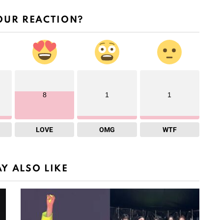
OUR REACTION?
8
1
1
LOVE
OMG
WTF
Y ALSO LIKE