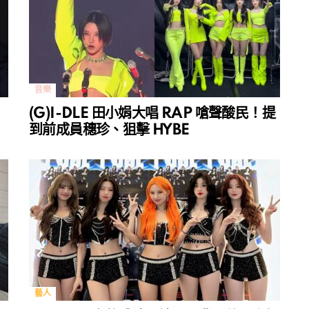
音樂
(G)I-DLE 田小娟大唱 RAP 嗆聲酸民！提
到前成員穗珍、狙擊 HYBE
藝人