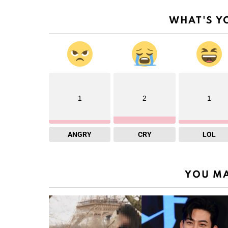
WHAT'S Y
1
2
1
ANGRY
CRY
LOL
YOU MA