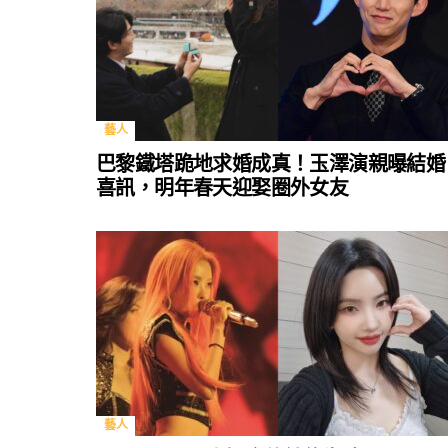
藝人
巴黎鐵塔跪地求婚成真！玉澤演親曝結婚
喜訊，明年春天迎娶圈外女友
藝人