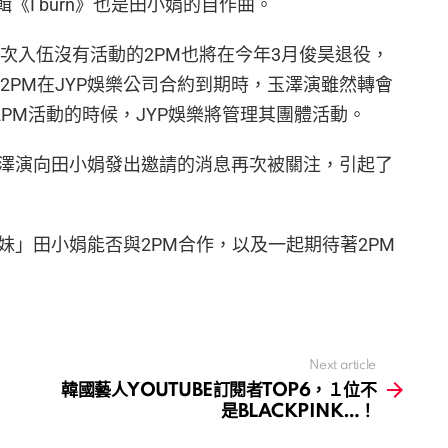
輯《I burn》也是田小娟的自作曲。
依次入伍沒有活動的2PM也將在今年3月俊昊退役，
2PM在JYP娛樂公司合約到期時，玉澤演雖然轉會
2PM活動的時候，JYP娛樂將管理其團體活動。
玉澤演向田小娟發出邀請的消息再次被關注，引起了
，「迷妹」田小娟能否與2PM合作，以及一起期待著2PM
Next article
韓國藝人YOUTUBE訂閱者TOP6，１位不
是BLACKPINK…！