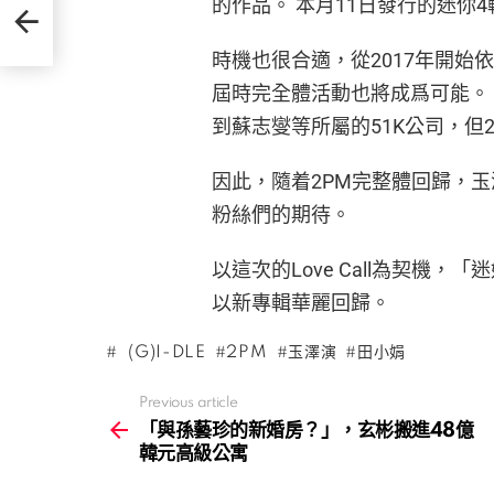
的作品。 本月11日發行的迷你4
億韓
時機也很合適，從2017年開始
屆時完全體活動也將成爲可能。 
到蘇志燮等所屬的51K公司，但
因此，隨着2PM完整體回歸，
粉絲們的期待。
以這次的Love Call為契機
以新專輯華麗回歸。
(G)I-DLE
2PM
玉澤演
田小娟
Previous article
See
more
「與孫藝珍的新婚房？」，玄彬搬進48億
韓元高級公寓