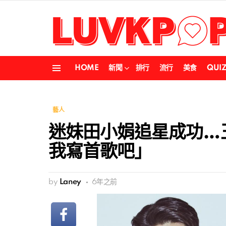
HOME
新聞
排行
流行
美食
QUI
Menu
藝人
迷妹田小娟追星成功…玉澤
我寫首歌吧」
by
Laney
6年之前