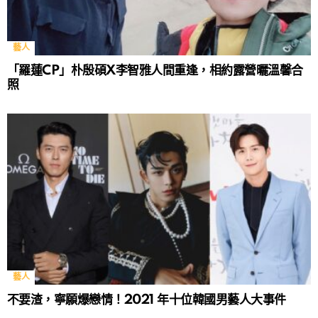
藝人
「羅蓮CP」朴殷碩X李智雅人間重逢，相約露營曬溫馨合
照
藝人
不要渣，寧願爆戀情！2021 年十位韓國男藝人大事件