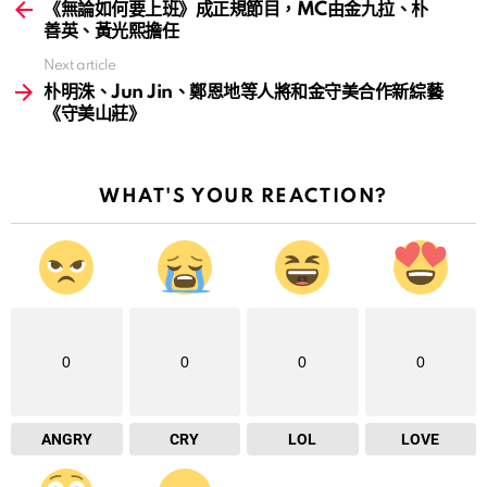
more
《無論如何要上班》成正規節目，MC由金九拉、朴
善英、黃光熙擔任
Next article
朴明洙、Jun Jin、鄭恩地等人將和金守美合作新綜藝
《守美山莊》
WHAT'S YOUR REACTION?
0
0
0
0
ANGRY
CRY
LOL
LOVE