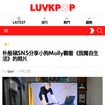
LATEST
流行
熱門
趨勢
S
SWITC
SKIN
Menu
藝人
朴殷碩SNS分享小狗Molly觀看《我獨自生
活》的照片
by
Luci
6年之前