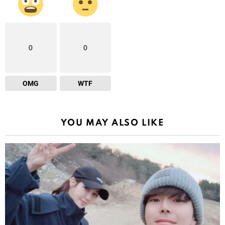
0
0
OMG
WTF
YOU MAY ALSO LIKE