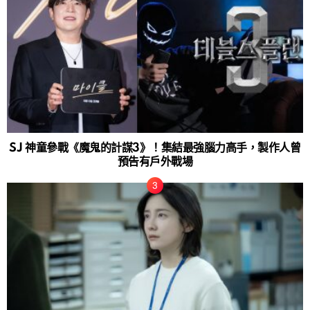
SJ 神童參戰《魔鬼的計謀3》！集結最強腦力高手，製作人曾
預告有戶外戰場