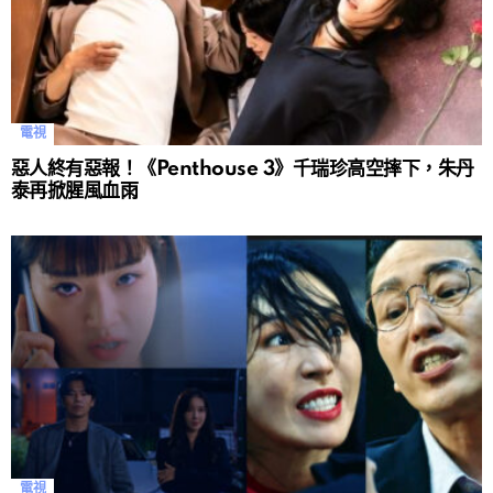
電視
惡人終有惡報！《Penthouse 3》千瑞珍高空摔下，朱丹
泰再掀腥風血雨
電視