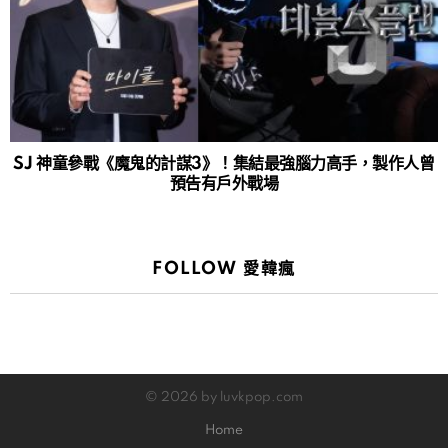
SJ 神童參戰《魔鬼的計謀3》！集結最強腦力高手，製作人曾
預告有戶外戰場
FOLLOW 愛韓瘋
© 2026 by luvkpop.com
Home