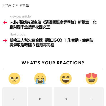
TWICE
定延
Previous article
See
more
i-dle 薇娟有望主演《清潭國際高等學校》新篇章！化
身財閥千金接棒校園女王
Next article
話癆三人幫火速合體《藉口GO》！朱智勛、金南佶
與尹敬浩時隔 3 個月再同框
WHAT'S YOUR REACTION?
0
0
0
0