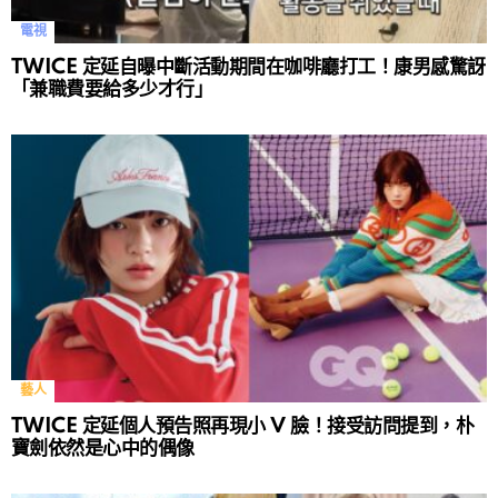
電視
TWICE 定延自曝中斷活動期間在咖啡廳打工！康男感驚訝
「兼職費要給多少才行」
藝人
TWICE 定延個人預告照再現小 V 臉！接受訪問提到，朴
寶劍依然是心中的偶像