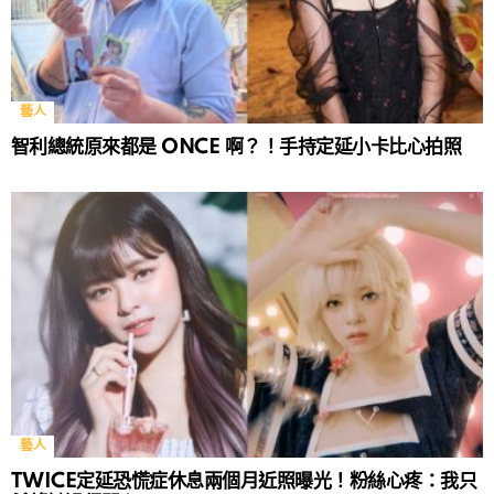
藝人
智利總統原來都是 ONCE 啊？！手持定延小卡比心拍照
藝人
TWICE定延恐慌症休息兩個月近照曝光！粉絲心疼：我只