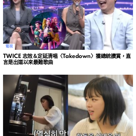
電視
TWICE 志效＆定延清唱〈Takedown〉獲總統讚賞，直
言是出道以來最難歌曲