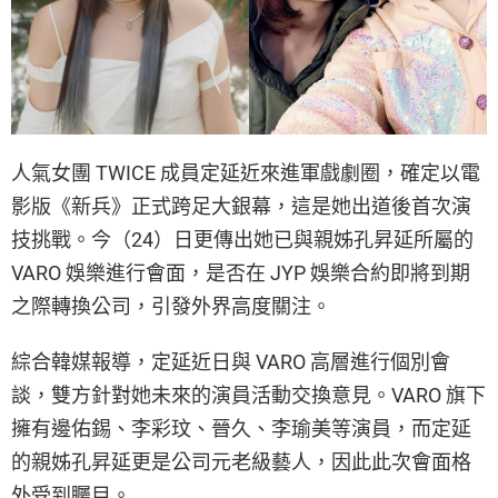
人氣女團 TWICE 成員定延近來進軍戲劇圈，確定以電
影版《新兵》正式跨足大銀幕，這是她出道後首次演
技挑戰。今（24）日更傳出她已與親姊孔昇延所屬的
VARO 娛樂進行會面，是否在 JYP 娛樂合約即將到期
之際轉換公司，引發外界高度關注。
綜合韓媒報導，定延近日與 VARO 高層進行個別會
談，雙方針對她未來的演員活動交換意見。VARO 旗下
擁有邊佑錫、李彩玟、晉久、李瑜美等演員，而定延
的親姊孔昇延更是公司元老級藝人，因此此次會面格
外受到矚目。