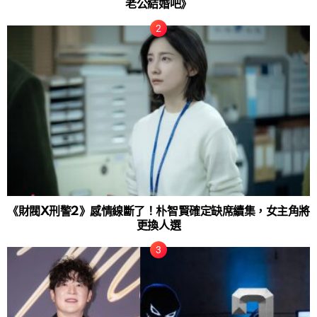
老公結婚吧》
《財閥X刑警2》感情線斷了！朴智賢確定缺席續集，女主角將
更換人選