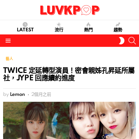
LATEST
流行
熱門
趨勢
S
SWITC
SKIN
Menu
藝人
TWICE 定延轉型演員！密會親姊孔昇延所屬
社，JYPE 回應續約進度
by
Lemon
2個月之前