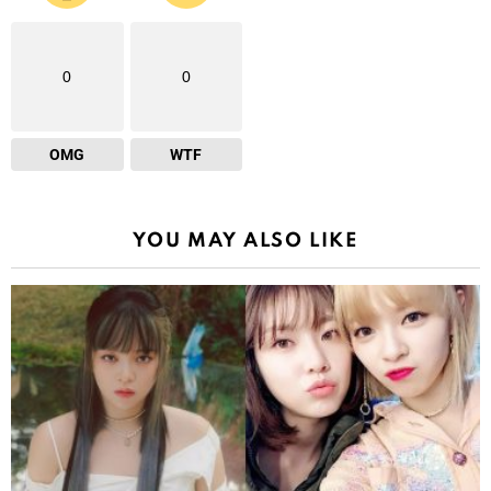
0
0
OMG
WTF
YOU MAY ALSO LIKE