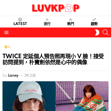
LATEST
流行
熱門
趨勢
S
SWITC
SKIN
Menu
藝人
TWICE 定延個人預告照再現小 V 臉！接受
訪問提到，朴寶劍依然是心中的偶像
by
Laney
3年之前