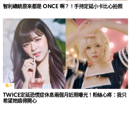
智利總統原來都是 ONCE 啊？！手持定延小卡比心拍照
藝人
TWICE定延恐慌症休息兩個月近照曝光！粉絲心疼：我只
希望她過得開心