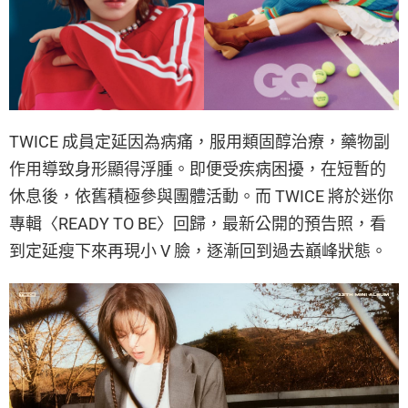
TWICE 成員定延因為病痛，服用類固醇治療，藥物副
作用導致身形顯得浮腫。即便受疾病困擾，在短暫的
休息後，依舊積極參與團體活動。而 TWICE 將於迷你
專輯〈READY TO BE〉回歸，最新公開的預告照，看
到定延瘦下來再現小 V 臉，逐漸回到過去巔峰狀態。