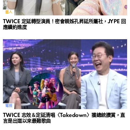
藝人
TWICE 定延轉型演員！密會親姊孔昇延所屬社，JYPE 回
應續約進度
電視
TWICE 志效＆定延清唱〈Takedown〉獲總統讚賞，直
言是出道以來最難歌曲