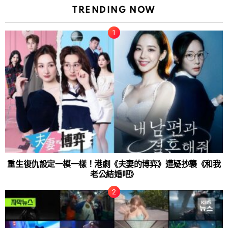
TRENDING NOW
重生復仇設定一模一樣！港劇《夫妻的博弈》遭疑抄襲《和我
老公結婚吧》