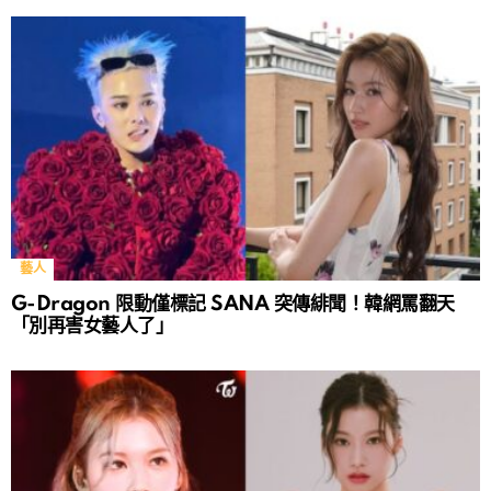
藝人
G-Dragon 限動僅標記 SANA 突傳緋聞！韓網罵翻天
「別再害女藝人了」