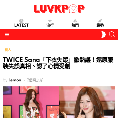
LATEST
流行
熱門
趨勢
S
SWITC
SKIN
Menu
藝人
TWICE Sana「下衣失蹤」掀熱議！還原服
裝失誤真相、認了心情受創
by
Lemon
2個月之前