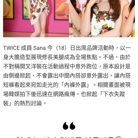
TWICE 成員 Sana 今（18）日出席品牌活動時，以一
身大膽造型展現修長美腿成為全場焦點。不過，由於
不對稱開叉洋裝在活動過程中意外跑位，原本設計是
由側邊掀起、不會露出中間內搭卻意外露出，讓內搭
短褲看起來宛如走光的「內褲外露」。相關畫面被現
場韓媒拍下後迅速在網路瘋傳，也掀起「下衣失蹤
裝」的熱烈討論。