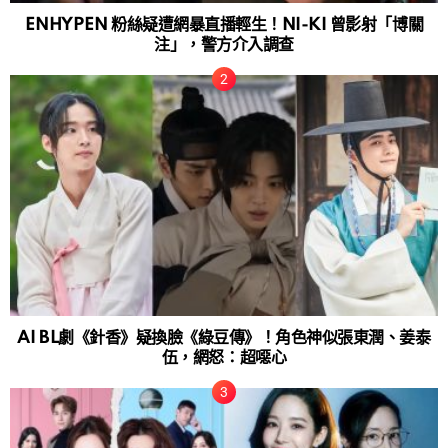
ENHYPEN 粉絲疑遭網暴直播輕生！NI-KI 曾影射「博關
注」，警方介入調查
AI BL劇《針香》疑換臉《綠豆傳》！角色神似張東潤、姜泰
伍，網怒：超噁心