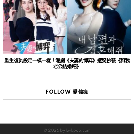
重生復仇設定一模一樣！港劇《夫妻的博弈》遭疑抄襲《和我
老公結婚吧》
FOLLOW 愛韓瘋
© 2026 by luvkpop.com