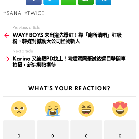
SANA
TWICE
Previous article
See
more
WAYF BOYS 未出道先爆紅！靠「廁所清唱」狂吸
粉，韓媒封撼動大公司怪物新人
Next article
Karina 又被羅PD找上！考過駕照筆試後遭目擊開車
拍攝，新綜藝掀期待
WHAT'S YOUR REACTION?
0
0
0
0