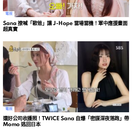
電視
Sana 撩喊「歐爸」讓 J-Hope 當場當機！軍中應援畫面
超真實
電視
還好公司收護照！TWICE Sana 自爆「密謀深夜落跑」帶
Momo 逃回日本