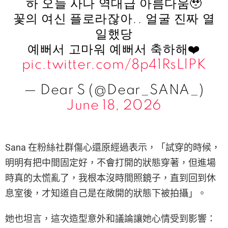
하 오늘 사나 역대급 아름다움🥹
꽃의 여신 플로라잖아.. 얼굴 진짜 열
일했당
예뻐서 고마워 예뻐서 축하해❤️
pic.twitter.com/8p41RsLlPK
— Dear S (@Dear_SANA_)
June 18, 2026
Sana 在粉絲社群傷心還原經過表示，「試穿的時候，
明明有把中間固定好，不會打開的狀態穿著，但進場
時真的太慌亂了，我根本沒時間照鏡子，直到回到休
息室後，才知道自己是在敞開的狀態下被拍攝」。
她也坦言，這次造型意外和議論讓她心情受到影響：