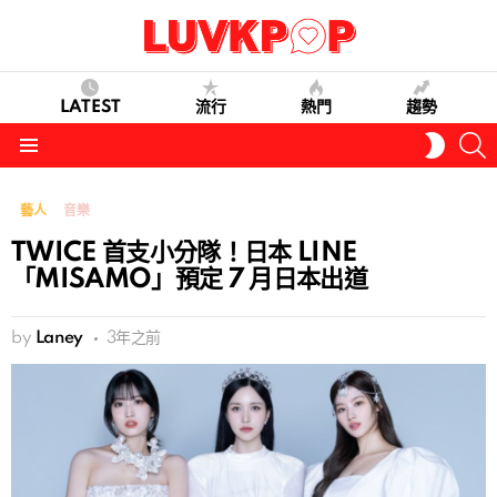
LATEST
流行
熱門
趨勢
S
SWITC
SKIN
Menu
藝人
音樂
TWICE 首支小分隊！日本 LINE
「MISAMO」預定 7 月日本出道
by
Laney
3年之前