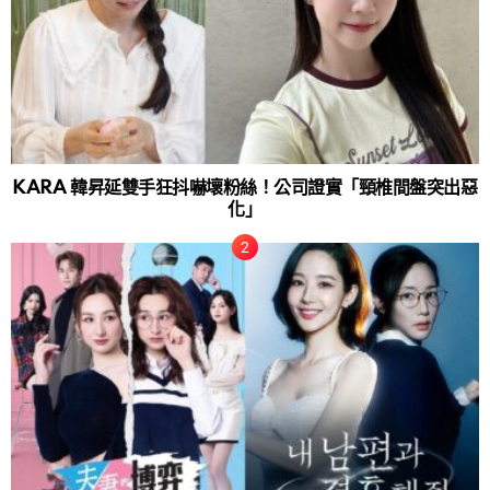
KARA 韓昇延雙手狂抖嚇壞粉絲！公司證實「頸椎間盤突出惡
化」