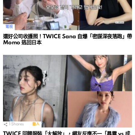
電視
還好公司收護照！TWICE Sana 自爆「密謀深夜落跑」帶
Momo 逃回日本
1
Shares
藝人
TWICE 回歸服裝「大解放」，網友反應不一「暴露 vs 成