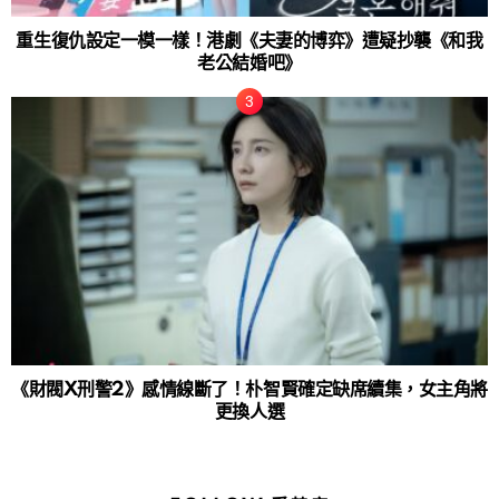
重生復仇設定一模一樣！港劇《夫妻的博弈》遭疑抄襲《和我
老公結婚吧》
《財閥X刑警2》感情線斷了！朴智賢確定缺席續集，女主角將
更換人選