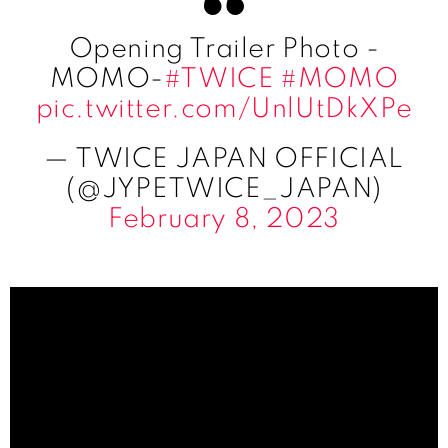
Opening Trailer Photo -
MOMO-
#TWICE
#MOMO
pic.twitter.com/UnlUtDkXPe
— TWICE JAPAN OFFICIAL
(@JYPETWICE_JAPAN)
February 8, 2023