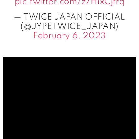
pic.twitter.com/z7HixCjfrq
— TWICE JAPAN OFFICIAL
(@JYPETWICE_JAPAN)
February 6, 2023