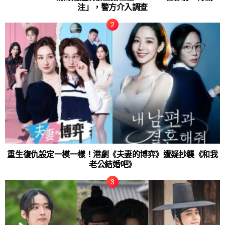
注」，警方介入調查
重生復仇設定一模一樣！港劇《夫妻的博弈》遭疑抄襲《和我
老公結婚吧》