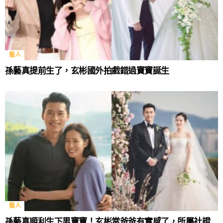
藝人
孫藝真提前生了，玄彬國外拍戲錯過寶寶誕生
藝人
孫藝真順利生下男寶寶！玄彬當爸爸有實感了，所屬社證