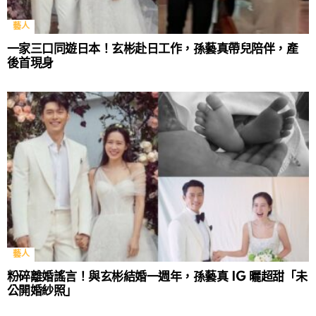
藝人
一家三口同遊日本！玄彬赴日工作，孫藝真帶兒陪伴，產
後首現身
藝人
粉碎離婚謠言！與玄彬結婚一週年，孫藝真 IG 曬超甜「未
公開婚紗照」