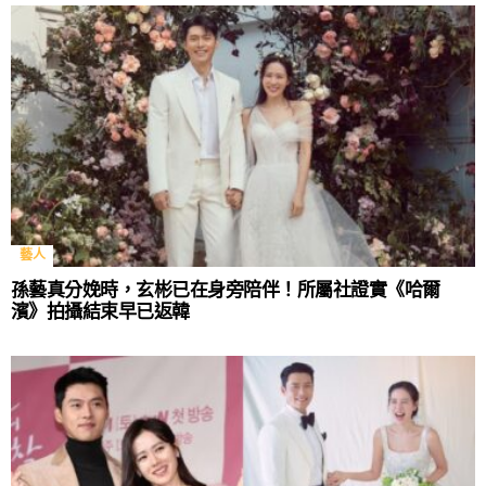
藝人
孫藝真分娩時，玄彬已在身旁陪伴！所屬社證實《哈爾
濱》拍攝結束早已返韓