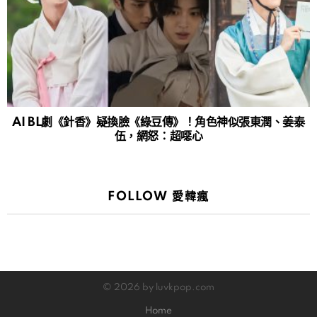
AI BL劇《針香》疑換臉《綠豆傳》！角色神似張東潤、姜泰
伍，網怒：超噁心
FOLLOW 愛韓瘋
© 2026 by luvkpop.com
Home