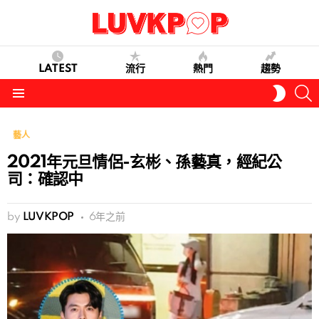
LATEST
流行
熱門
趨勢
S
SWITC
SKIN
Menu
藝人
2021年元旦情侶-玄彬、孫藝真，經紀公
司：確認中
by
LUVKPOP
6年之前