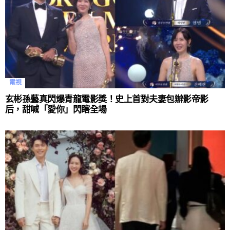
電視
玄彬孫藝真閃爆青龍電影獎！史上首對夫妻包辦影帝影
后，甜喊「愛你」閃瞎全場