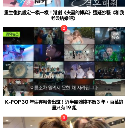
重生復仇設定一模一樣！港劇《夫妻的博弈》遭疑抄襲《和我
老公結婚吧》
K-POP 30 年生存報告出爐！近半團體撐不過 3 年，百萬銷
量只有 19 組