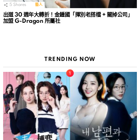
5
Shares
藝人
出道 30 週年大轉折！金鍾國「揮別老搭檔 + 關掉公司」
加盟 G-Dragon 所屬社
TRENDING NOW