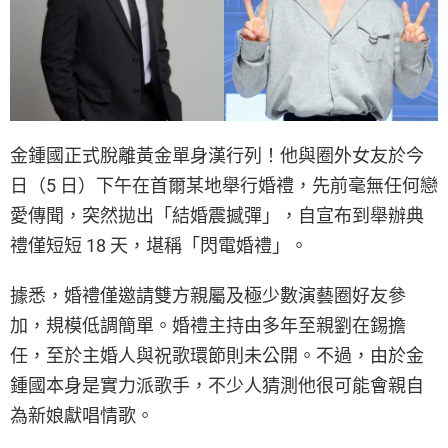
金鍾國正式脫離黃金單身漢行列！他與圈外女友於今
日（5 日）下午在首爾某地舉行婚禮，先前毫無任何戀
愛傳聞，突然拋出「結婚震撼彈」，自宣布到舉辦典
禮僅短短 18 天，堪稱「閃電婚禮」。
據悉，婚禮僅邀請雙方親屬及極少數演藝圈好友參
加，規模低調簡單。婚禮主持由多年至親劉在錫擔
任，至於主婚人與祝歌環節則未公開。不過，由於金
鍾國本身是實力派歌手，不少人猜測他很可能會親自
為新娘獻唱情歌。