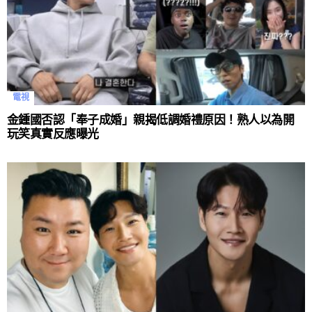
電視
金鍾國否認「奉子成婚」親揭低調婚禮原因！熟人以為開
玩笑真實反應曝光