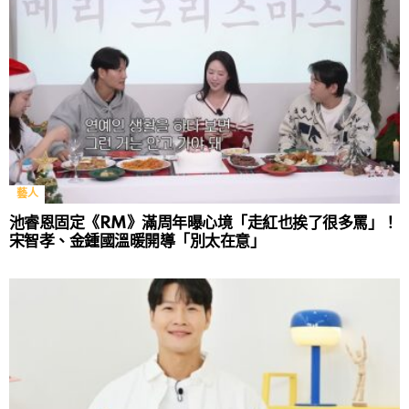
藝人
池睿恩固定《RM》滿周年曝心境「走紅也挨了很多罵」！
宋智孝、金鍾國溫暖開導「別太在意」