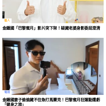
藝人
金鍾國「巴黎蜜月」影片突下架！疑藏老婆身影委屈澄清
電視
金鍾國妻子偷偷藏不住急打馬賽克！巴黎蜜月狂運動遭虧
「健身之旅」