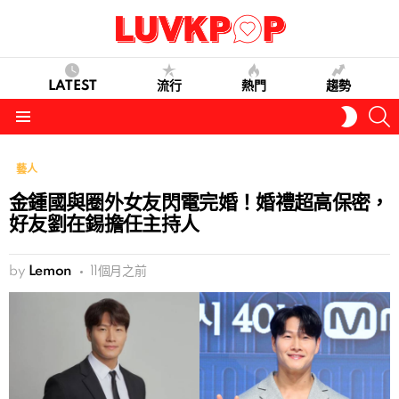
LATEST
流行
熱門
趨勢
S
SWITC
SKIN
Menu
藝人
金鍾國與圈外女友閃電完婚！婚禮超高保密，
好友劉在錫擔任主持人
by
Lemon
11個月之前