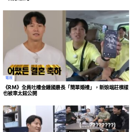
電視
《RM》全員吐槽金鍾國最長「簡單婚禮」，新娘端莊模樣
也被車太鉉公開