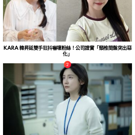
KARA 韓昇延雙手狂抖嚇壞粉絲！公司證實「頸椎間盤突出惡
化」