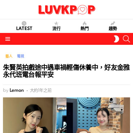
LATEST
流行
熱門
趨勢
S
SWITC
SKIN
Menu
藝人
電視
朱賢英拍戲途中遇車禍輕傷休養中，好友金雅
永代班電台報平安
by
Lemon
大約1年之前