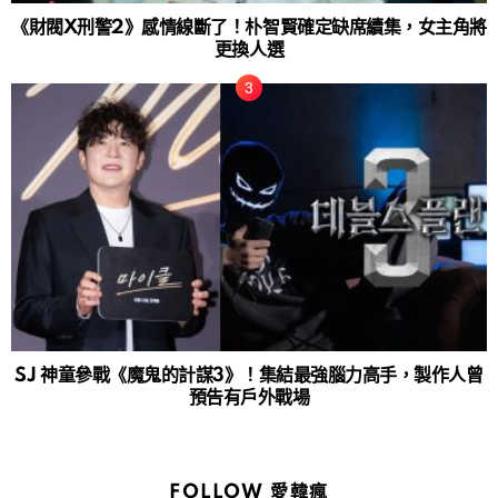
《財閥X刑警2》感情線斷了！朴智賢確定缺席續集，女主角將
更換人選
SJ 神童參戰《魔鬼的計謀3》！集結最強腦力高手，製作人曾
預告有戶外戰場
FOLLOW 愛韓瘋