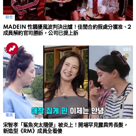
綜合
MADEIN 性騷擾風波判決出爐！佳誾合約假處分獲准、2
成員解約官司勝訴，公司已提上訴
電視
宋智孝「鯊魚夾太隨便」被炎上！開場罕見露肩秀長髮，
新造型《RM》成員全看傻