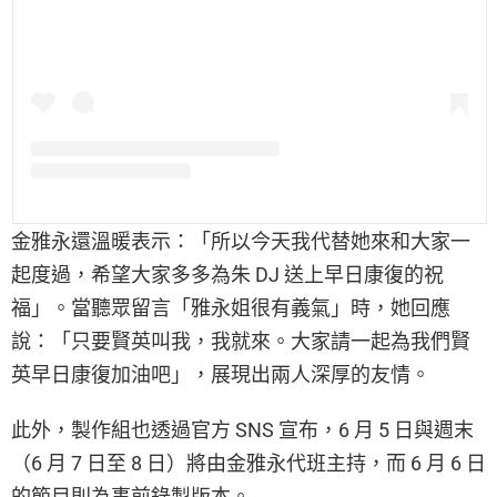
金雅永還溫暖表示：「所以今天我代替她來和大家一
起度過，希望大家多多為朱 DJ 送上早日康復的祝
福」。當聽眾留言「雅永姐很有義氣」時，她回應
說：「只要賢英叫我，我就來。大家請一起為我們賢
英早日康復加油吧」，展現出兩人深厚的友情。
此外，製作組也透過官方 SNS 宣布，6 月 5 日與週末
（6 月 7 日至 8 日）將由金雅永代班主持，而 6 月 6 日
的節目則為事前錄製版本。