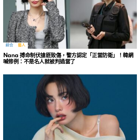
綜合
藝人
Nana 搏命制伏搶匪致傷，警方認定「正當防衛」！韓網
喊修例：不是名人就被判過當了