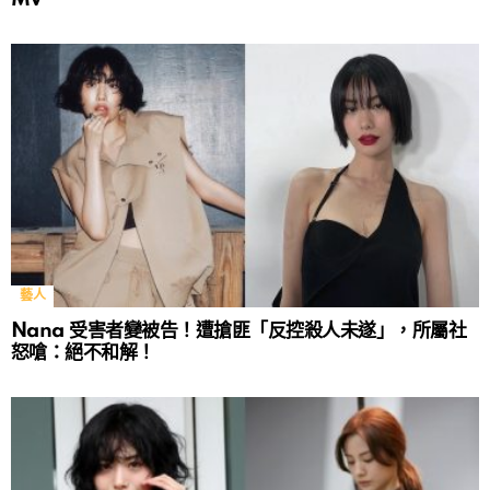
藝人
Nana 受害者變被告！遭搶匪「反控殺人未遂」，所屬社
怒嗆：絕不和解！