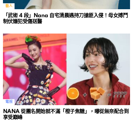
藝人
「武術 4 段」Nana 自宅清晨遇持刀搶匪入侵！母女搏鬥
制伏嫌犯受傷送醫
電視
NANA 從團名開始就不滿「橙子焦糖」，曝從無奈配合到
享受巔峰