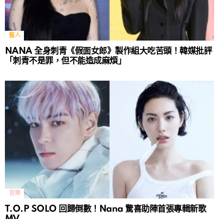
藝人
NANA 全身刺青《假面女郎》製作組大吃苦頭！韓媒批評
「刺青不是罪，但不能造成麻煩」
音樂
T.O.P SOLO 回歸倒數！Nana 驚喜助陣首張專輯新歌
MV