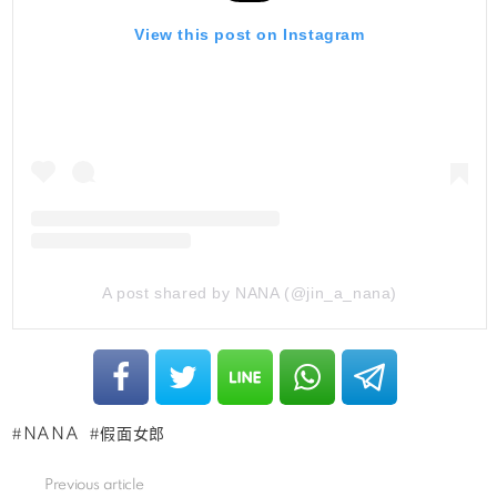
View this post on Instagram
A post shared by NANA (@jin_a_nana)
NANA
假面女郎
Previous article
See