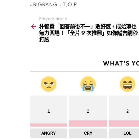
BIGBANG
T.O.P
Previous article
See
more
朴智賢「回答前後不一」敗好感，成始璄也
無力圓場！「全片 9 次推翻」如像謊言網秒
打臉
WHAT'S Y
1
2
2
ANGRY
CRY
LOL