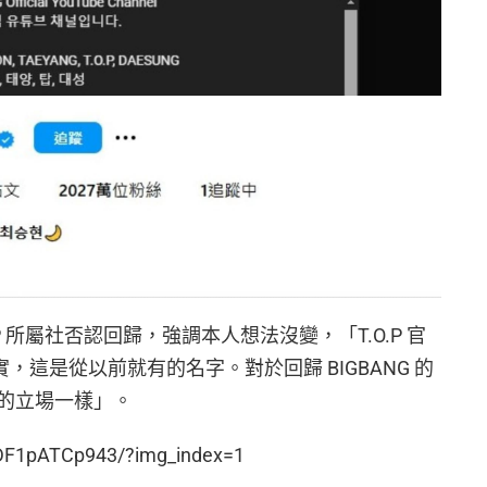
P 所屬社否認回歸，強調本人想法沒變，「T.O.P 官
事實，這是從以前就有的名字。對於回歸 BIGBANG 的
的立場一樣」。
/DF1pATCp943/?img_index=1