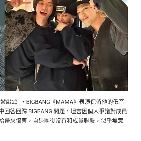
魚遊戲2》，BIGBANG《MAMA》表演保留他的低音
回答回歸 BIGBANG 問題，坦言因個人爭議對成員
給帶來傷害，自退團後沒有和成員聯繫，似乎無意