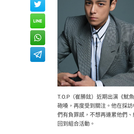
T.O.P（崔勝鉉）近期出演《魷
砲嗓，再度受到關注。他在採訪中
們有負罪感，不想再連累他們、
回到組合活動。