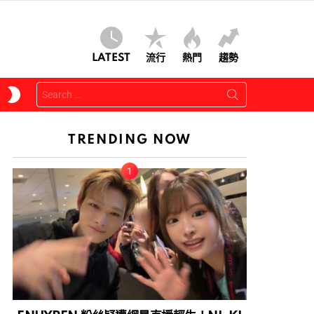
LATEST
流行
熱門
趨勢
Search
SWITCH
for:
SKIN
TRENDING NOW