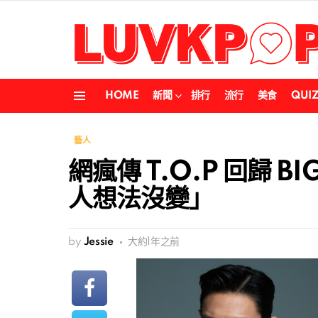
HOME
新聞
排行
流行
美食
QUI
Menu
藝人
網瘋傳 T.O.P 回歸 
人想法沒變」
by
Jessie
大約1年之前