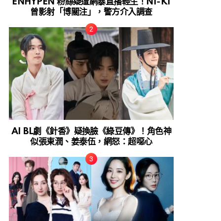
ENHYPEN 粉絲疑遭網暴直播輕生！NI-KI
曾影射「博關注」，警方介入調查
AI BL劇《針香》疑換臉《綠豆傳》！角色神
似張東潤、姜泰伍，網怒：超噁心