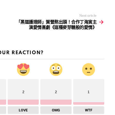
Next article
「黑道護理師」賀營熬出頭！合作丁海寅主
演愛情喜劇《這種麥芽糖般的愛情》
OUR REACTION?
2
2
1
LOVE
OMG
WTF