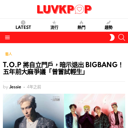
LATEST
流行
熱門
趨勢
S
SWITC
SKIN
Menu
藝人
T.O.P 將自立門戶，暗示退出 BIGBANG！
五年前大麻爭議「曾嘗試輕生」
by
Jessie
4年之前