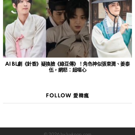
AI BL劇《針香》疑換臉《綠豆傳》！角色神似張東潤、姜泰
伍，網怒：超噁心
FOLLOW 愛韓瘋
© 2026 by luvkpop.com