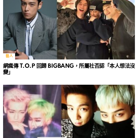
藝人
網瘋傳 T.O.P 回歸 BIGBANG，所屬社否認「本人想法沒
變」