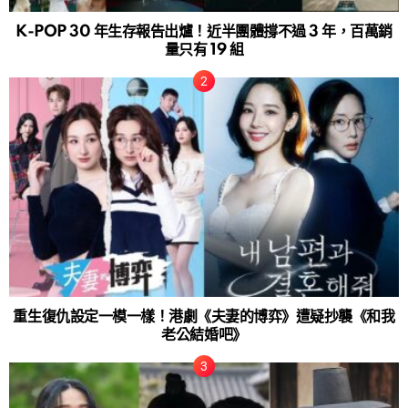
K-POP 30 年生存報告出爐！近半團體撐不過 3 年，百萬銷
量只有 19 組
重生復仇設定一模一樣！港劇《夫妻的博弈》遭疑抄襲《和我
老公結婚吧》