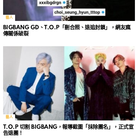
藝人
BIGBANG GD、T.O.P「刪合照、退追封鎖」，網友瘋
傳關係破裂
藝人
T.O.P 切割 BIGBANG，報導截圖「抹除團名」，正式宣
告退團！