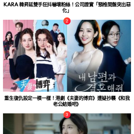
KARA 韓昇延雙手狂抖嚇壞粉絲！公司證實「頸椎間盤突出惡
化」
重生復仇設定一模一樣！港劇《夫妻的博弈》遭疑抄襲《和我
老公結婚吧》