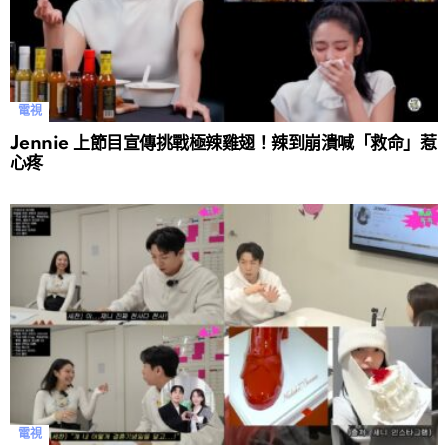
電視
Jennie 上節目宣傳挑戰極辣雞翅！辣到崩潰喊「救命」惹
心疼
電視