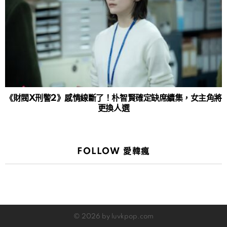
《財閥X刑警2》感情線斷了！朴智賢確定缺席續集，女主角將
更換人選
FOLLOW 愛韓瘋
© 2026 by luvkpop.com