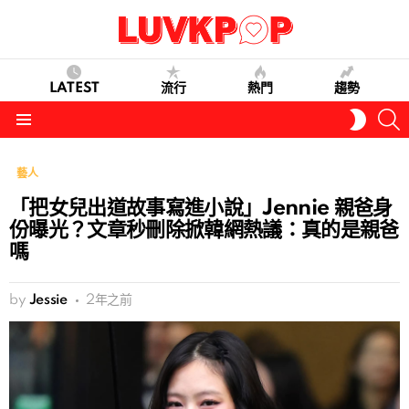
LATEST
流行
熱門
趨勢
S
SWITC
SKIN
Menu
藝人
「把女兒出道故事寫進小說」Jennie 親爸身
份曝光？文章秒刪除掀韓網熱議：真的是親爸
嗎
by
Jessie
2年之前