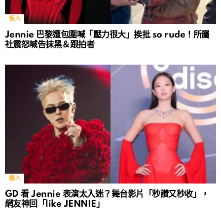
藝人
Jennie 巴黎遭包圍喊「壓力很大」挨批 so rude！所屬
社震怒喊告抹黑＆跟拍者
藝人
GD 看 Jennie 表演太入迷？舞台影片「秒讚又秒收」，
網友神回「like JENNIE」