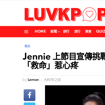
HOME
新聞
排行
流行
美食
QUI
Menu
電視
Jennie 上節目宣
「救命」惹心疼
by
Lemon
大約1年之前