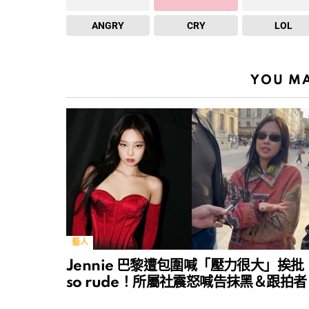
ANGRY
CRY
LOL
YOU MA
藝人
Jennie 巴黎遭包圍喊「壓力很大」挨批
so rude！所屬社震怒喊告抹黑＆跟拍者