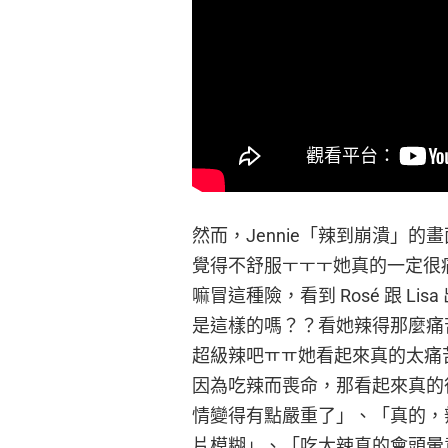
然而，Jennie「辣到崩潰」
覺得不舒服ㅜㅜㅜ她真的一定很痛苦
嘛冒這種險，看到 Rosé 跟 L
是這樣的嗎？？看她辣得那麼痛
超級辣吧ㅠㅠ她看起來真的太痛
因為吃辣而喪命，那看起來真的
情變得有點嚴重了」、「真的，
片模糊」、「吃太辣真的會頭暈