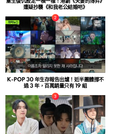
重生復仇設定一模一樣！港劇《夫妻的博弈》
遭疑抄襲《和我老公結婚吧》
K-POP 30 年生存報告出爐！近半團體撐不
過 3 年，百萬銷量只有 19 組