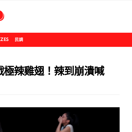
ZZES
民調
傳挑戰極辣雞翅！辣到崩潰喊