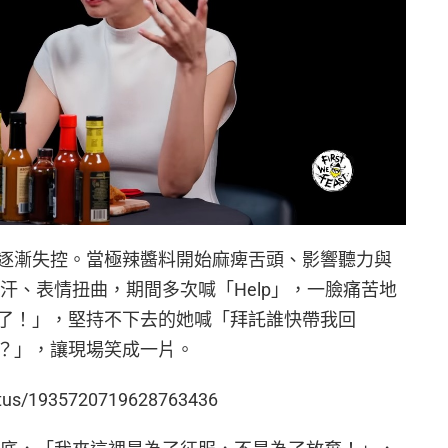
逐漸失控。當極辣醬料開始麻痺舌頭、影響聽力與
紅冒汗、表情扭曲，期間多次喊「Help」，一臉痛苦地
了！」，堅持不下去的她喊「拜託誰快帶我回
？」，讓現場笑成一片。
status/1935720719628763436