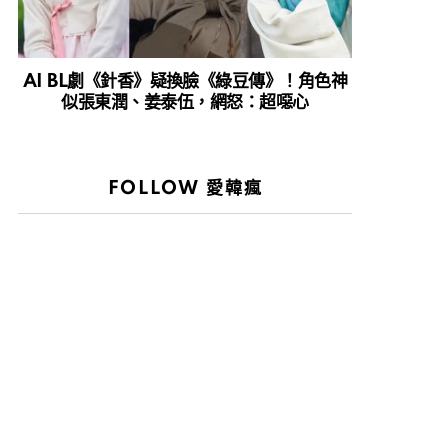
AI BL劇《針香》疑換臉《綠豆傳》！角色神
似張東潤、姜泰伍，網怒：超噁心
FOLLOW 愛韓瘋