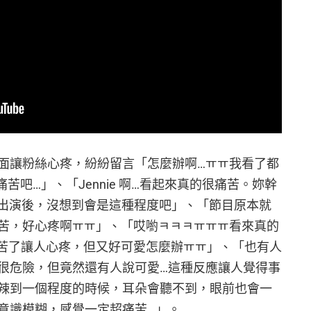
的畫面讓粉絲心疼，紛紛留言「怎麼辦啊…ㅠㅠ我看了都
吧…」、「Jennie 啊…看起來真的很痛苦。妳幹
isa 出演後，沒想到會是這種程度吧」、「節目原本就
苦，好心疼啊ㅠㅠ」、「哎喲ㅋㅋㅋㅠㅠㅠ看來真的
苦了讓人心疼，但又好可愛怎麼辦ㅠㅠ」、「也有人
很危險，但竟然還有人說可愛…這種反應讓人覺得事
辣到一個程度的時候，耳朵會聽不到，眼前也會一
意識模糊，感覺一定超痛苦…」。