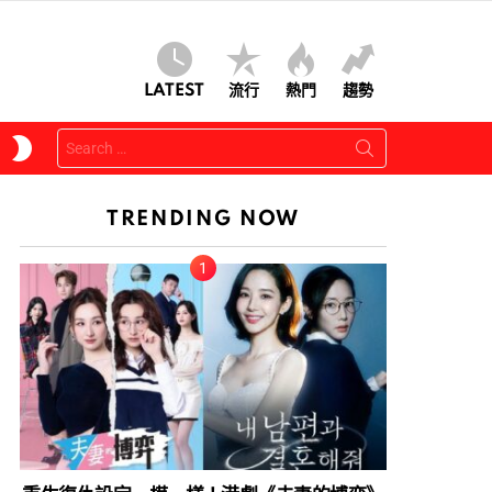
LATEST
流行
熱門
趨勢
Search
SWITCH
for:
SKIN
TRENDING NOW