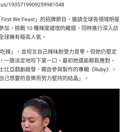
status/1935719909259981048
頻道「First We Feast」的招牌節目，邀請全球各領域明星
加，挑戰 10 種辣度遞增的雞翅，同時進行深入訪
全球擁有極高人氣。
全不能吃辣」，並坦言自己辣味耐受力是零，但她仍堅定
，一臉淡定地咬下第一口。最初她還能輕鬆應對，
士比亞戲劇啟發、親自參與製作的專輯《Ruby》，
自己想要的音樂而努力堅持的結晶」。