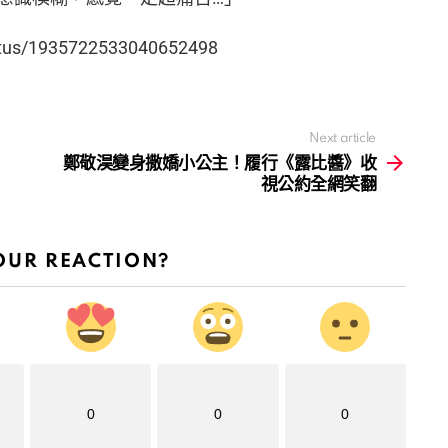
status/1935722533040652498
Next article
鄭敬淏變身撒嬌小公主！履行《露比醬》收
視公約全網笑翻
OUR REACTION?
0
0
0