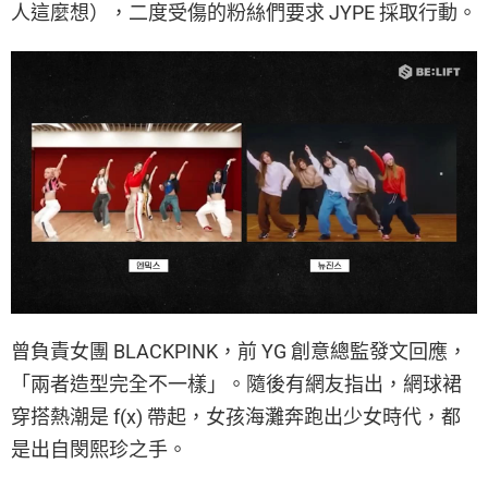
人這麼想），二度受傷的粉絲們要求 JYPE 採取行動。
曾負責女團 BLACKPINK，前 YG 創意總監發文回應，
「兩者造型完全不一樣」。隨後有網友指出，網球裙
穿搭熱潮是 f(x) 帶起，女孩海灘奔跑出少女時代，都
是出自閔熙珍之手。