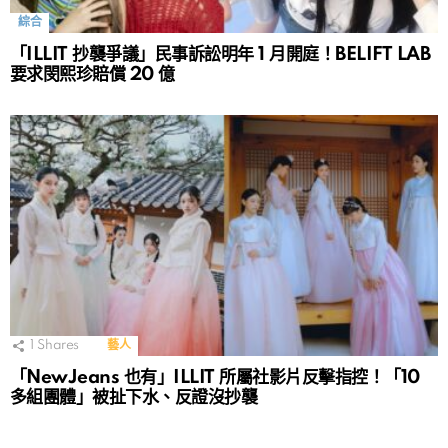
綜合
「ILLIT 抄襲爭議」民事訴訟明年 1 月開庭！BELIFT LAB
要求閔熙珍賠償 20 億
1
Shares
藝人
「NewJeans 也有」ILLIT 所屬社影片反擊指控！「10
多組團體」被扯下水、反證沒抄襲