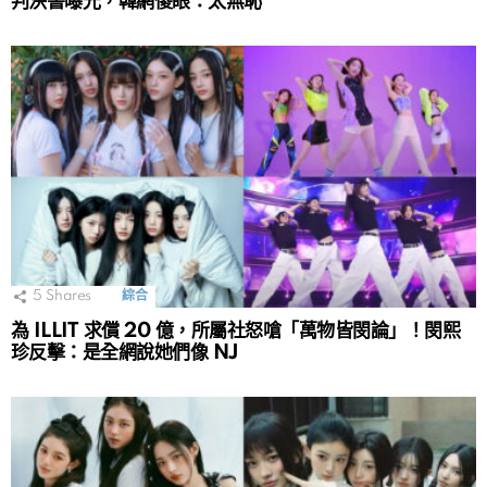
判決書曝光，韓網傻眼：太無恥
5
Shares
綜合
為 ILLIT 求償 20 億，所屬社怒嗆「萬物皆閔論」！閔熙
珍反擊：是全網說她們像 NJ