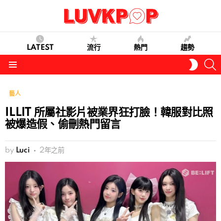
LATEST
流行
熱門
趨勢
S
SWITC
SKIN
Menu
藝人
ILLIT 所屬社影片被業界狂打臉！韓服對比照
被爆造假、偷刪熱門留言
by
Luci
2年之前