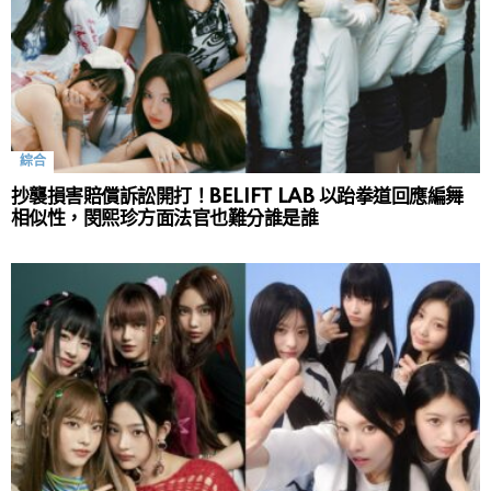
綜合
抄襲損害賠償訴訟開打！BELIFT LAB 以跆拳道回應編舞
相似性，閔熙珍方面法官也難分誰是誰