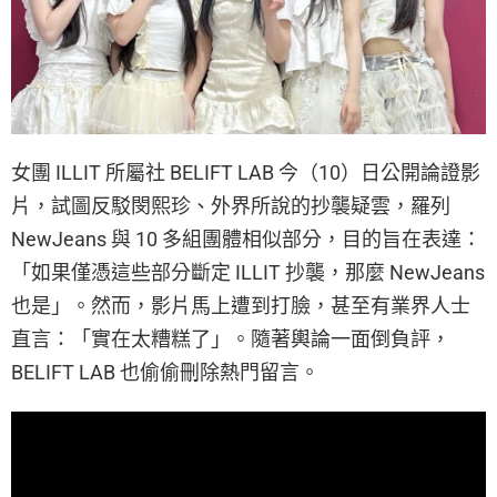
女團 ILLIT 所屬社 BELIFT LAB 今（10）日公開論證影
片，試圖反駁閔熙珍、外界所說的抄襲疑雲，羅列
NewJeans 與 10 多組團體相似部分，目的旨在表達：
「如果僅憑這些部分斷定 ILLIT 抄襲，那麼 NewJeans
也是」。然而，影片馬上遭到打臉，甚至有業界人士
直言：「實在太糟糕了」。隨著輿論一面倒負評，
BELIFT LAB 也偷偷刪除熱門留言。