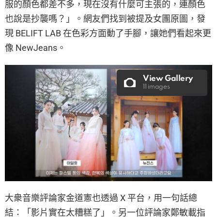
服的顏色都差不多，現在沒有什麼可主張的，連顏色
也說是抄襲嗎？」。網友們找到被提及女團原圖，發
現 BELIFT LAB 在色彩方面動了手腳，讓她們看起來更
像 NewJeans。
View Gallery
11 images
大衆音樂評論家金道憲也透過 X 平台，用一句話總
結：「影片實在太糟糕了」。另一位評論家鄭敏載指