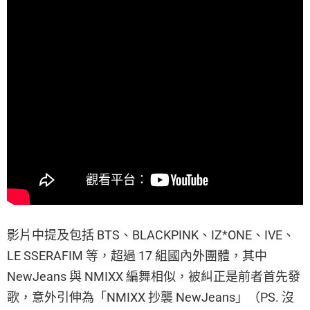
影片中提及包括 BTS、BLACKPINK、IZ*ONE、IVE、
LE SSERAFIM 等，超過 17 組國內外團體，其中
NewJeans 與 NMIXX 編舞相似，被糾正是前者首先發
歌，意外引伸為「NMIXX 抄襲 NewJeans」（PS. 沒