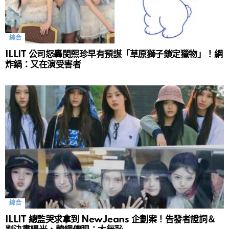
綜合
ILLIT 公司怒轟閔熙珍早有預謀「草原獅子鎖定獵物」！網
炸鍋：又在演受害者
綜合
ILLIT 總監哭求拿到 NewJeans 企劃案！告發者證詞＆