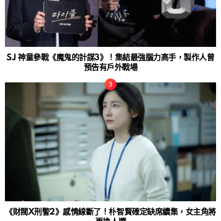
SJ 神童參戰《魔鬼的計謀3》！集結最強腦力高手，製作人曾
預告有戶外戰場
《財閥X刑警2》感情線斷了！朴智賢確定缺席續集，女主角將