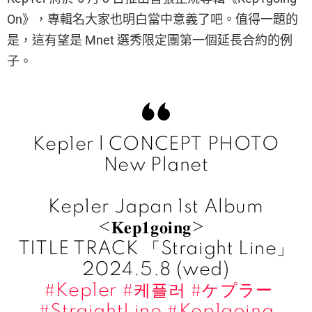
On》，專輯名大家也明白當中意義了吧。值得一題的
是，這有望是 Mnet 選秀限定團第一個延長合約的例
子。
Kep1er l CONCEPT PHOTO
New Planet
Kep1er Japan 1st Album
<𝐊𝐞𝐩𝟏𝐠𝐨𝐢𝐧𝐠>
TITLE TRACK 「Straight Line」
2024.5.8 (wed)
#Kep1er
#케플러
#ケプラー
#StraightLine
#Kep1going