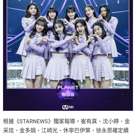
根據《STARNEWS》獨家報導，崔有真、沈小婷、金
采炫、金多娟、江崎光、休寧巴伊葉、徐永恩確定續