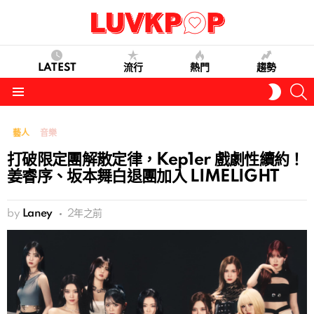
LATEST
流行
熱門
趨勢
S
SWITC
SKIN
Menu
藝人
音樂
打破限定團解散定律，Kep1er 戲劇性續約！
姜睿序、坂本舞白退團加入 LIMELIGHT
by
Laney
2年之前