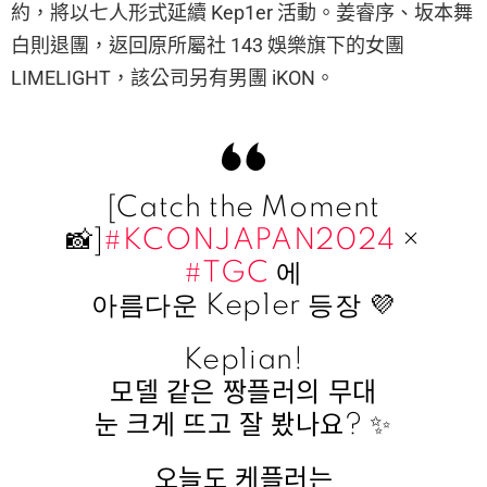
約，將以七人形式延續 Kep1er 活動。姜睿序、坂本舞
白則退團，返回原所屬社 143 娛樂旗下的女團
LIMELIGHT，該公司另有男團 iKON。
[Catch the Moment
📸]
#KCONJAPAN2024
×
#TGC
에
아름다운 Kep1er 등장 💜
Kep1ian!
모델 같은 짱플러의 무대
눈 크게 뜨고 잘 봤나요? ✨
오늘도 케플러는