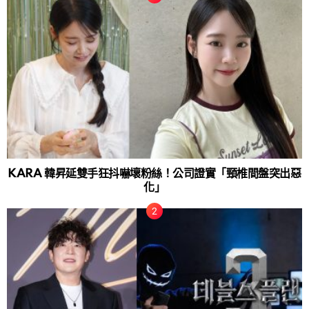
KARA 韓昇延雙手狂抖嚇壞粉絲！公司證實「頸椎間盤突出惡
化」