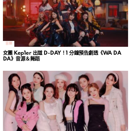
音樂
女團 Kep1er 出道 D-DAY！1 分鐘預告劇透《WA DA
DA》音源＆舞蹈