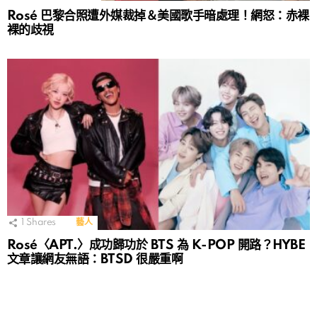
Rosé 巴黎合照遭外媒裁掉＆美國歌手暗處理！網怒：赤裸
裸的歧視
1
Shares
藝人
Rosé〈APT.〉成功歸功於 BTS 為 K-POP 開路？HYBE
文章讓網友無語：BTSD 很嚴重啊