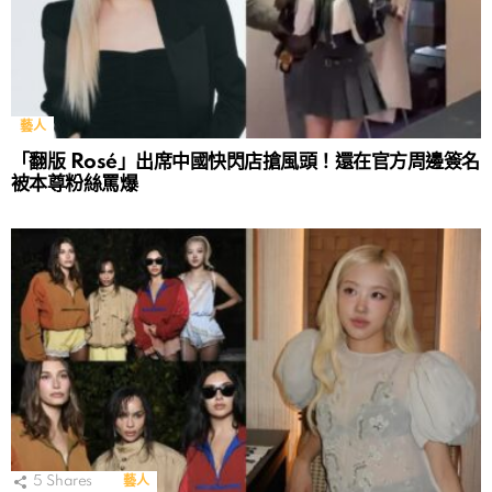
藝人
「翻版 Rosé」出席中國快閃店搶風頭！還在官方周邊簽名
被本尊粉絲罵爆
5
Shares
藝人