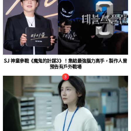
SJ 神童參戰《魔鬼的計謀3》！集結最強腦力高手，製作人曾
預告有戶外戰場