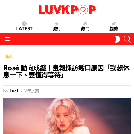
LATEST
流行
熱門
趨勢
S
SWITC
SKIN
Menu
藝人
Rosé 動向成謎！畫報採訪鬆口原因「我想休
息一下、要懂得等待」
by
Luci
2年之前