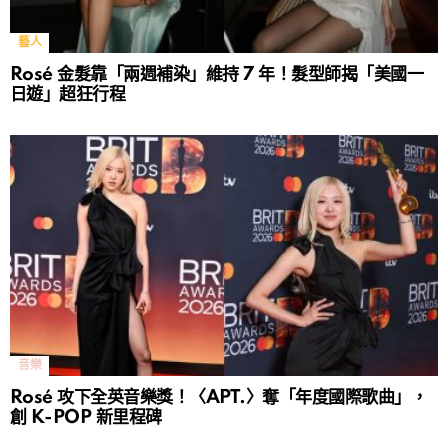
藝人
Rosé 金髮靠「兩週補染」維持 7 年！髮型師揭「美國一
日遊」超狂行程
音樂
Rosé 攻下全英音樂獎！〈APT.〉奪「年度國際歌曲」，
創 K-POP 新里程碑