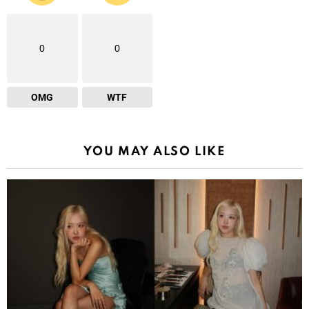
0
0
OMG
WTF
YOU MAY ALSO LIKE