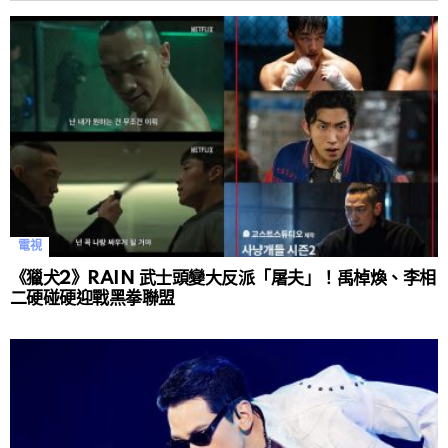
電視
《獵犬2》RAIN 武士頭變大反派「屠夫」！禹棹煥、李相
二硬碰硬迎戰黑拳聯盟