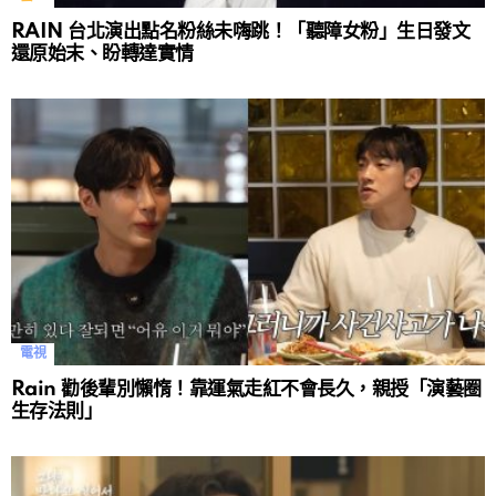
RAIN 台北演出點名粉絲未嗨跳！「聽障女粉」生日發文
還原始末、盼轉達實情
電視
Rain 勸後輩別懶惰！靠運氣走紅不會長久，親授「演藝圈
生存法則」