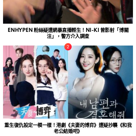
ENHYPEN 粉絲疑遭網暴直播輕生！NI-KI 曾影射「博關
注」，警方介入調查
重生復仇設定一模一樣！港劇《夫妻的博弈》遭疑抄襲《和我
老公結婚吧》