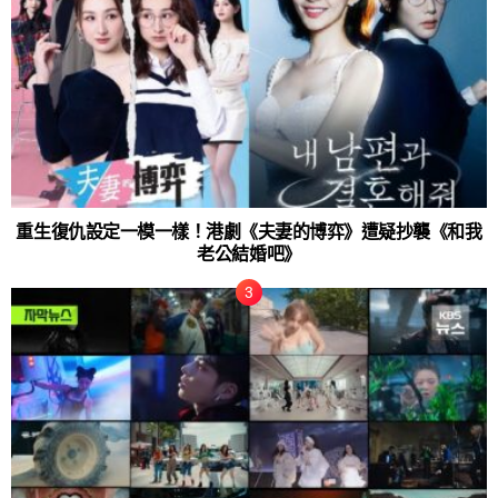
重生復仇設定一模一樣！港劇《夫妻的博弈》遭疑抄襲《和我
老公結婚吧》