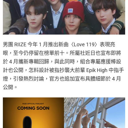
男團 RIIZE 今年 1 月推出新曲〈Love 119〉表現亮
眼，至今仍停留在榜單前十。所屬社近日也宣布即將
於 4 月攜新專輯回歸，與此同時，組合專屬應援棒設
計也公開，怎料設計被指抄襲大前輩 Epik High 中指手
燈，引發熱烈討論，官方也追加宣布具體細節於 4 月
公開。