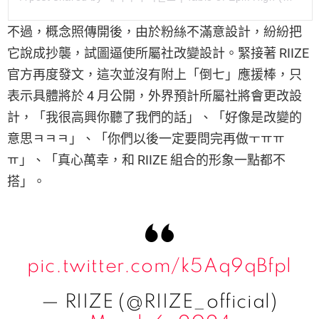
不過，概念照傳開後，由於粉絲不滿意設計，紛紛把
它說成抄襲，試圖逼使所屬社改變設計。緊接著 RIIZE
官方再度發文，這次並沒有附上「倒七」應援棒，只
表示具體將於 4 月公開，外界預計所屬社將會更改設
計，「我很高興你聽了我們的話」、「好像是改變的
意思ㅋㅋㅋ」、「你們以後一定要問完再做ㅜㅠㅠ
ㅠ」、「真心萬幸，和 RIIZE 組合的形象一點都不
搭」。
pic.twitter.com/k5Aq9qBfpl
— RIIZE (@RIIZE_official)