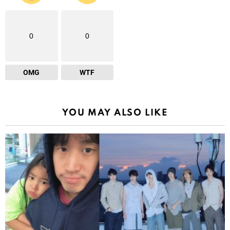
0
0
OMG
WTF
YOU MAY ALSO LIKE