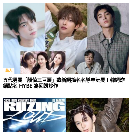
藝人
五代男團「顏值三巨頭」造新詞撞名名導申沅昊！韓網炸
鍋點名 HYBE 為回歸炒作