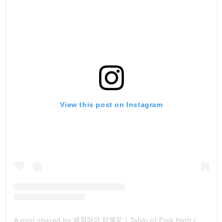
View this post on Instagram
A post shared by 에픽하이 타블로 | Tablo of Epik High (@blobyblo)