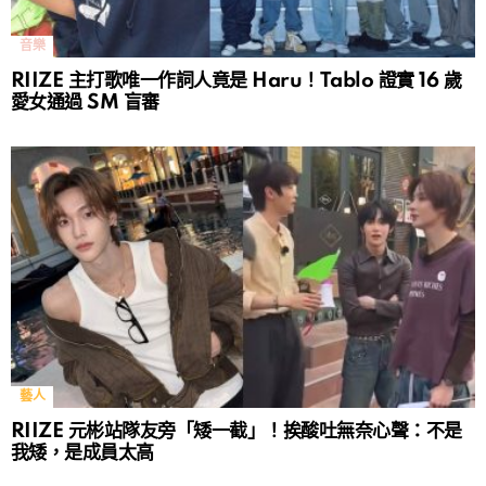
音樂
RIIZE 主打歌唯一作詞人竟是 Haru！Tablo 證實 16 歲
愛女通過 SM 盲審
藝人
RIIZE 元彬站隊友旁「矮一截」！挨酸吐無奈心聲：不是
我矮，是成員太高