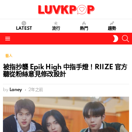
LATEST
流行
熱門
趨勢
S
SWITC
SKIN
Menu
藝人
被指抄襲 Epik High 中指手燈！RIIZE 官方
聽從粉絲意見修改設計
by
Laney
2年之前