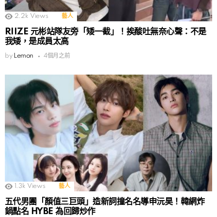
2.2k
Views
藝人
RIIZE 元彬站隊友旁「矮一截」！挨酸吐無奈心聲：不是
我矮，是成員太高
by
Lemon
4個月之前
1.3k
Views
藝人
五代男團「顏值三巨頭」造新詞撞名名導申沅昊！韓網炸
鍋點名 HYBE 為回歸炒作