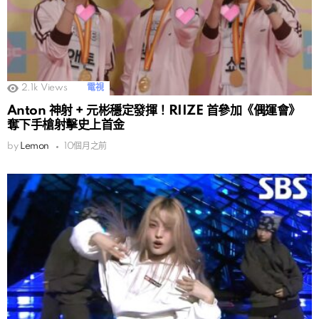
2.1k
Views
電視
Anton 神射 + 元彬穩定發揮！RIIZE 首參加《偶運會》
奪下手槍射擊史上首金
by
Lemon
10個月之前