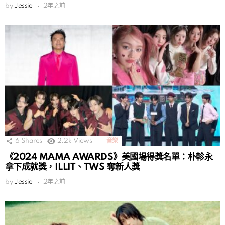
by
Jessie
2年之前
6
Shares
2.2k
Views
音樂
《2024 MAMA AWARDS》美國場得獎名單：朴軫永
拿下成就獎，ILLIT、TWS 奪新人獎
by
Jessie
2年之前