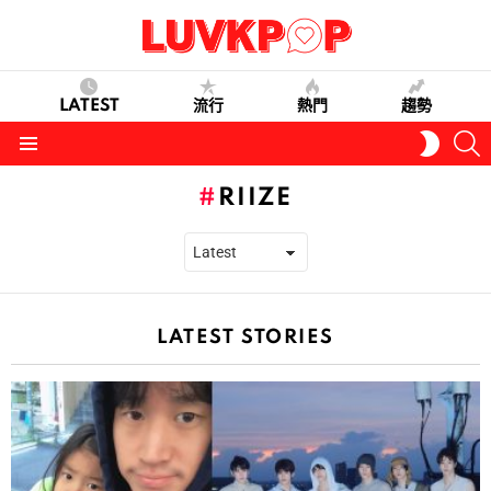
LATEST
流行
熱門
趨勢
S
SWITC
SKIN
Menu
RIIZE
LATEST STORIES