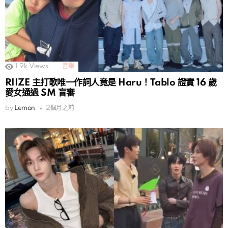
1.9k
Views
音樂
RIIZE 主打歌唯一作詞人竟是 Haru！Tablo 證實 16 歲
愛女通過 SM 盲審
by
Lemon
2個月之前