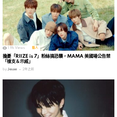
1.9k
Views
藝人
擔憂「RIIZE is 7」粉絲搞恐襲，MAMA 美國場公告禁
「槍支＆示威」
by
Jessie
2年之前