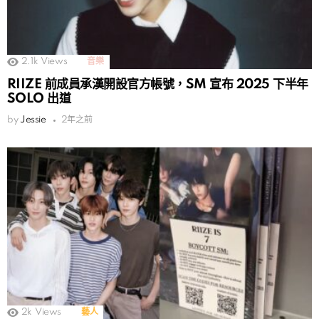
2.1k
Views
音樂
RIIZE 前成員承漢開設官方帳號，SM 宣布 2025 下半年
SOLO 出道
by
Jessie
2年之前
2k
Views
藝人