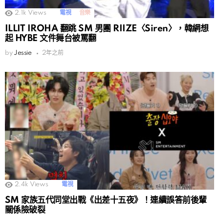
2.1k
Views
電視
音樂
ILLIT IROHA 翻跳 SM 男團 RIIZE〈Siren〉，韓網想
起 HYBE 文件舞台被罵翻
by
Jessie
2年之前
2.4k
Views
電視
SM 家族五代同堂出戰《出差十五夜》！連續誤答前後輩
關係險破裂