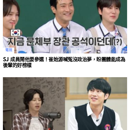
電視
SJ 成員鬧他要參選！崔始源喊冤沒政治夢，盼團體能成為
後輩的好榜樣