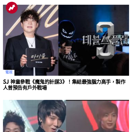
電視
SJ 神童參戰《魔鬼的計謀3》！集結最強腦力高手，製作
人曾預告有戶外戰場