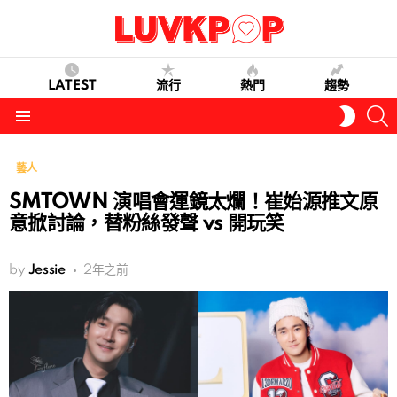
LATEST
流行
熱門
趨勢
S
SWITC
SKIN
Menu
藝人
SMTOWN 演唱會運鏡太爛！崔始源推文原
意掀討論，替粉絲發聲 vs 開玩笑
by
Jessie
2年之前