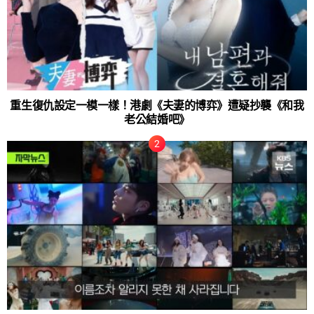
重生復仇設定一模一樣！港劇《夫妻的博弈》遭疑抄襲《和我
老公結婚吧》