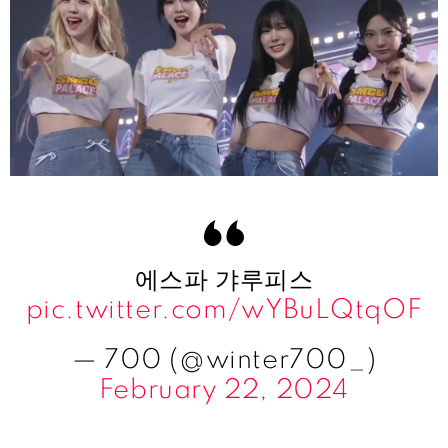
에스파 갸루피스
pic.twitter.com/wYBuLQtqOF
— 700 (@winter700_)
February 22, 2024