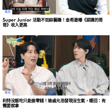
電視
Super Junior 活動不如綜藝賺！金希澈曝《認識的哥
哥》收入更高
電視
利特沒飯吃只能偷零錢！瑜鹵允浩發現沒生氣，暖回：有
需要就拿