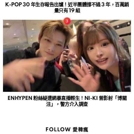
K-POP 30 年生存報告出爐！近半團體撐不過 3 年，百萬銷
量只有 19 組
ENHYPEN 粉絲疑遭網暴直播輕生！NI-KI 曾影射「博關
注」，警方介入調查
FOLLOW 愛韓瘋