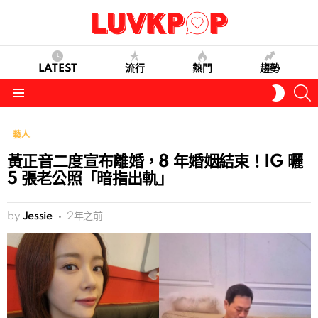
LATEST
流行
熱門
趨勢
S
SWITC
SKIN
Menu
藝人
黃正音二度宣布離婚，8 年婚姻結束！IG 曬
5 張老公照「暗指出軌」
by
Jessie
2年之前