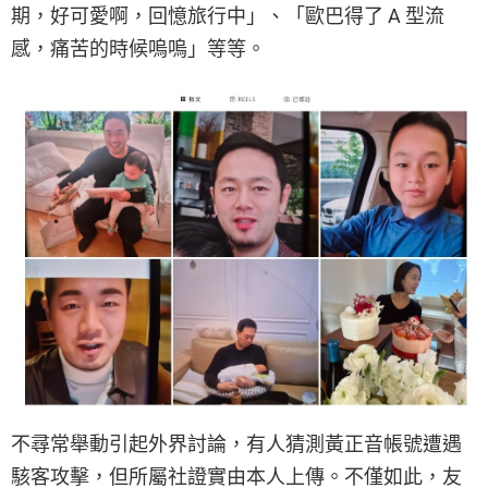
期，好可愛啊，回憶旅行中」、「歐巴得了 A 型流
感，痛苦的時候嗚嗚」等等。
不尋常舉動引起外界討論，有人猜測黃正音帳號遭遇
駭客攻擊，但所屬社證實由本人上傳。不僅如此，友