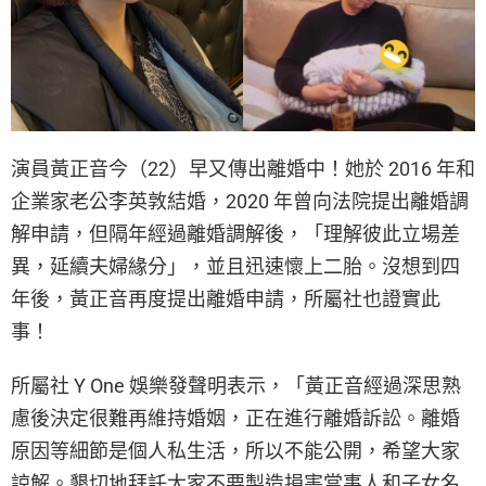
演員黃正音今（22）早又傳出離婚中！她於 2016 年和
企業家老公李英敦結婚，2020 年曾向法院提出離婚調
解申請，但隔年經過離婚調解後，「理解彼此立場差
異，延續夫婦緣分」，並且迅速懷上二胎。沒想到四
年後，黃正音再度提出離婚申請，所屬社也證實此
事！
所屬社 Y One 娛樂發聲明表示，「黃正音經過深思熟
慮後決定很難再維持婚姻，正在進行離婚訴訟。離婚
原因等細節是個人私生活，所以不能公開，希望大家
諒解。懇切地拜託大家不要製造損害當事人和子女名