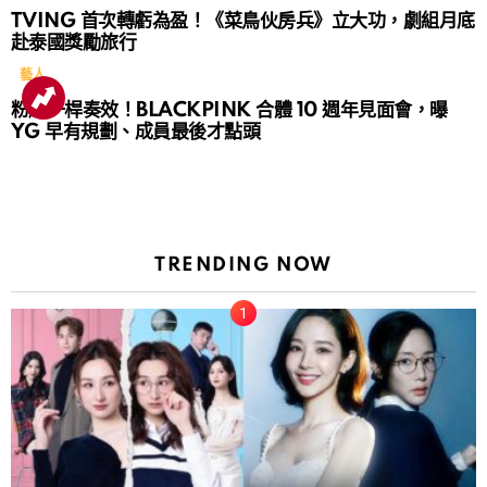
TVING 首次轉虧為盈！《菜鳥伙房兵》立大功，劇組月底
赴泰國獎勵旅行
藝人
粉絲一桿奏效！BLACKPINK 合體 10 週年見面會，曝
YG 早有規劃、成員最後才點頭
TRENDING NOW