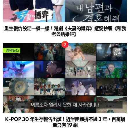
重生復仇設定一模一樣！港劇《夫妻的博弈》遭疑抄襲《和我
老公結婚吧》
K-POP 30 年生存報告出爐！近半團體撐不過 3 年，百萬銷
量只有 19 組