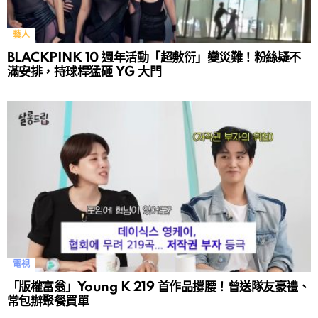
藝人
BLACKPINK 10 週年活動「超敷衍」變災難！粉絲疑不
滿安排，持球桿猛砸 YG 大門
電視
「版權富翁」Young K 219 首作品撐腰！曾送隊友豪禮、
常包辦聚餐買單