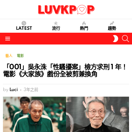
LATEST
流行
熱門
趨勢
S
SWITC
SKIN
Menu
藝人
電影
「001」吳永洙「性騷擾案」檢方求刑 1 年！
電影《大家族》戲份全被剪兼換角
by
Luci
3年之前