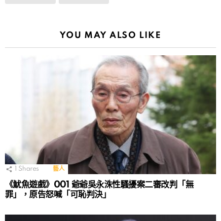
YOU MAY ALSO LIKE
1
Shares
藝人
《魷魚遊戲》001 爺爺吳永洙性騷擾案二審改判「無
罪」，原告怒喊「可恥判決」