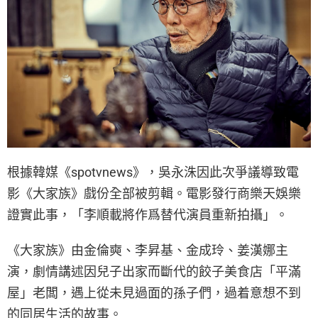
根據韓媒《spotvnews》，吳永洙因此次爭議導致電
影《大家族》戲份全部被剪輯。電影發行商樂天娛樂
證實此事，「李順載將作爲替代演員重新拍攝」。
《大家族》由金倫奭、李昇基、金成玲、姜漢娜主
演，劇情講述因兒子出家而斷代的餃子美食店「平滿
屋」老闆，遇上從未見過面的孫子們，過着意想不到
的同居生活的故事。