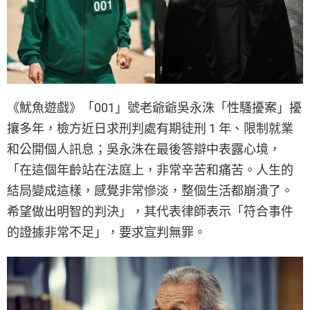
《魷魚遊戲》「001」號老爺爺吳永洙「性騷擾案」擾
攘多年，檢方近日求刑判處有期徒刑 1 年、限制就業
和公開個人訊息；吳永洙在最後答辯中表露心境，
「在這個年齡站在法庭上，非常辛苦和痛苦。人生的
結局變成這樣，感覺非常慘淡，整個生活都崩潰了。
希望做出明智的判決」，其代表律師表示「符合事件
的證據非常不足」，要求宣判無罪。