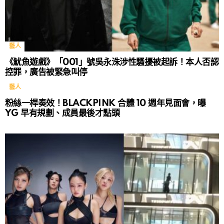
藝人
《魷魚遊戲》「001」號吳永洙涉性騷擾被起訴！本人否認
控罪，廣告被緊急叫停
藝人
粉絲一桿奏效！BLACKPINK 合體 10 週年見面會，曝
YG 早有規劃、成員最後才點頭