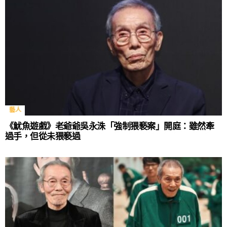
藝人
《魷魚遊戲》老爺爺吳永洙「強制猥褻案」開庭：雖然牽
過手，但從未猥褻過