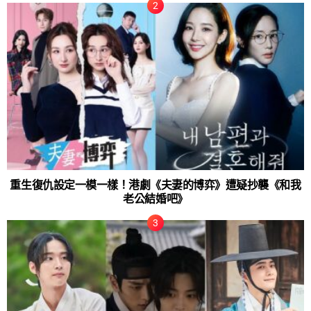
重生復仇設定一模一樣！港劇《夫妻的博弈》遭疑抄襲《和我
老公結婚吧》