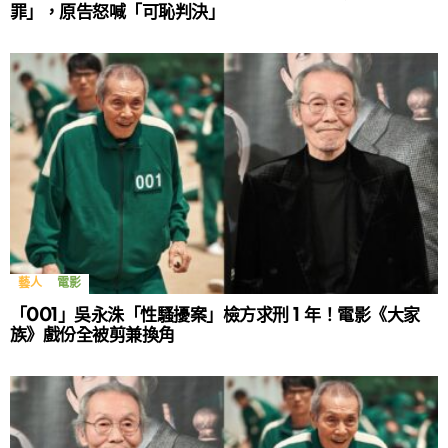
罪」，原告怒喊「可恥判決」
藝人
電影
「001」吳永洙「性騷擾案」檢方求刑 1 年！電影《大家
族》戲份全被剪兼換角