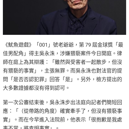
《魷魚遊戲》「001」號老爺爺，第 79 屆金球獎「最
佳男配角」得主吳永洙，涉嫌猥褻案件今日開庭。律
師在庭上為其辯護：「雖然與受害者一起散步，但沒
有猥褻的事實」，主張無罪。而吳永洙也對法官的提
問「是否否認犯罪」回答「是」。另外，檢方提出的
大多數證據都沒有得到認可。
第一次公審結束後，吳永洙步出法庭向記者們簡短回
應：「（從帶路的角度）確實牽手了，但沒有猥褻事
實」。而在今早進入法院前，他表示「很抱歉是我處
事不當，將查明事實」。