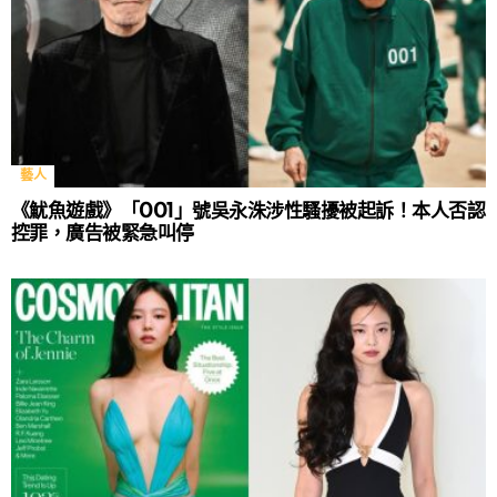
藝人
《魷魚遊戲》「001」號吳永洙涉性騷擾被起訴！本人否認
控罪，廣告被緊急叫停