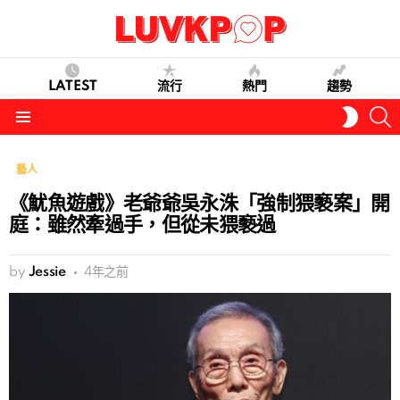
LATEST
流行
熱門
趨勢
S
SWITC
SKIN
Menu
藝人
《魷魚遊戲》老爺爺吳永洙「強制猥褻案」開
庭：雖然牽過手，但從未猥褻過
by
Jessie
4年之前