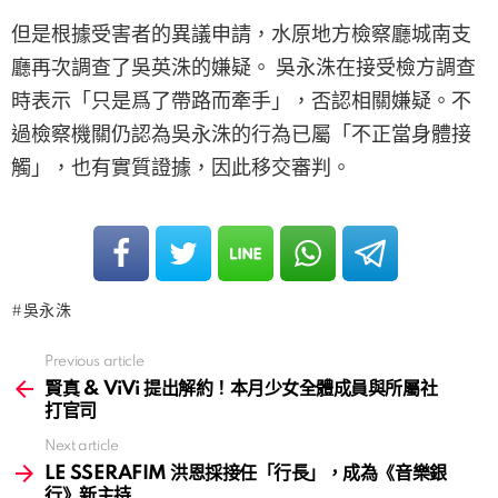
但是根據受害者的異議申請，水原地方檢察廳城南支
廳再次調查了吳英洙的嫌疑。 吳永洙在接受檢方調查
時表示「只是爲了帶路而牽手」，否認相關嫌疑。不
過檢察機關仍認為吳永洙的行為已屬「不正當身體接
觸」，也有實質證據，因此移交審判。
吳永洙
Previous article
See
more
賢真 & ViVi 提出解約！本月少女全體成員與所屬社
打官司
Next article
LE SSERAFIM 洪恩採接任「行長」，成為《音樂銀
行》新主持