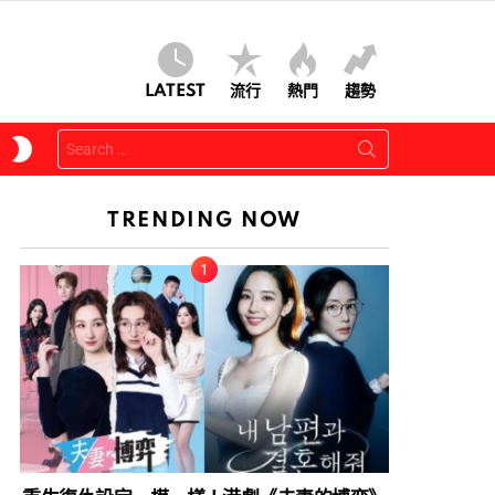
LATEST
流行
熱門
趨勢
Search
SWITCH
for:
SKIN
TRENDING NOW