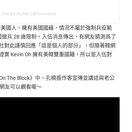
t shared by Hjk (@rovvxhyo)
國的韓裔美國人，擁有美國國藉，情況不屬於強制兵役範
國徵兵 28 歲限制。入伍消息傳出，有網友猜測爲了
社對此謹慎回應「這是個人的部分」，但隨著韓網
 Kevin Oh 擁有美韓雙重國籍，所以是入伍對
 On The Block》中，孔曉振作客宣傳並講述與老公
趣的網友可以觀看喔～