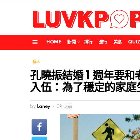
HOME
新聞
排行
流行
美食
QUI
Menu
藝人
孔曉振結婚 1 週年要和老
入伍：為了穩定的家庭
by
Laney
3年之前