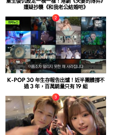
重生復仇設定一模一樣！港劇《夫妻的博弈》
遭疑抄襲《和我老公結婚吧》
K-POP 30 年生存報告出爐！近半團體撐不
過 3 年，百萬銷量只有 19 組