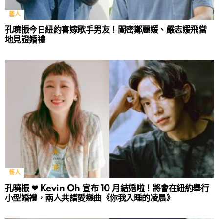
藝人
孔曉振今日紐約喜嫁歌手男友！閨密鄭麗媛、嚴志媛飛當
地見證婚禮
藝人
孔曉振 ❤ Kevin Oh 宣布 10 月結婚啦！將會在紐約舉行
小型婚禮，兩人共譜愛戀曲《你我入睡的凌晨》