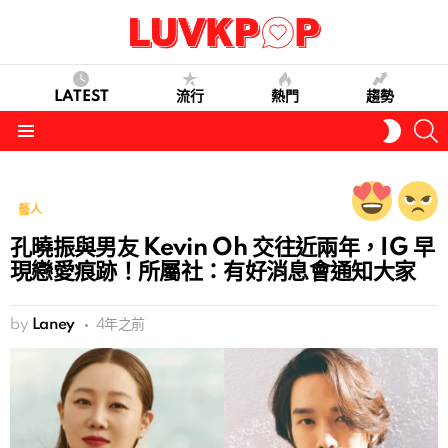
LATEST
流行
熱門
趨勢
S
SWITC
SKIN
Menu
藝人
孔曉振與男友 Kevin Oh 交往近兩年，IG 早
現戀愛痕跡！所屬社：有好消息會通知大家
by
Laney
4年之前