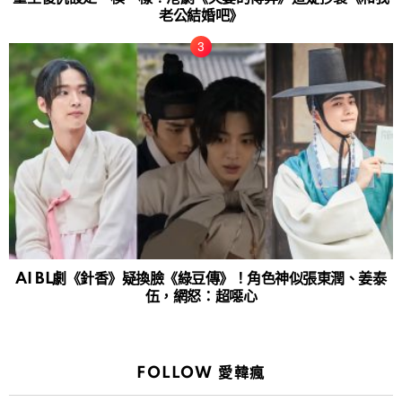
老公結婚吧》
AI BL劇《針香》疑換臉《綠豆傳》！角色神似張東潤、姜泰
伍，網怒：超噁心
FOLLOW 愛韓瘋