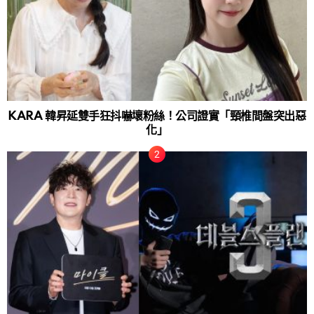
KARA 韓昇延雙手狂抖嚇壞粉絲！公司證實「頸椎間盤突出惡
化」