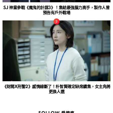
SJ 神童參戰《魔鬼的計謀3》！集結最強腦力高手，製作人曾
預告有戶外戰場
《財閥X刑警2》感情線斷了！朴智賢確定缺席續集，女主角將
更換人選