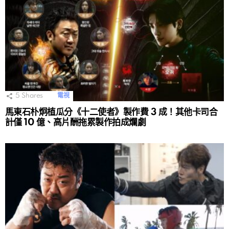
5
Shares
電視
馬東石朴炯植瓜分《十二使者》製作費 3 成！其他卡司合
計僅 10 億、高片酬拖累製作拍成爛劇