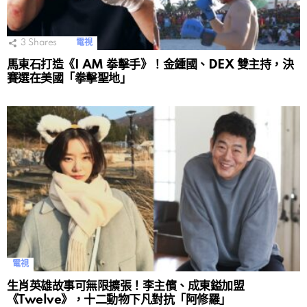
3
Shares
電視
馬東石打造《I AM 拳擊手》！金鍾國、DEX 雙主持，決
賽選在美國「拳擊聖地」
電視
生肖英雄故事可無限擴張！李主儐、成東鎰加盟
《Twelve》，十二動物下凡對抗「阿修羅」