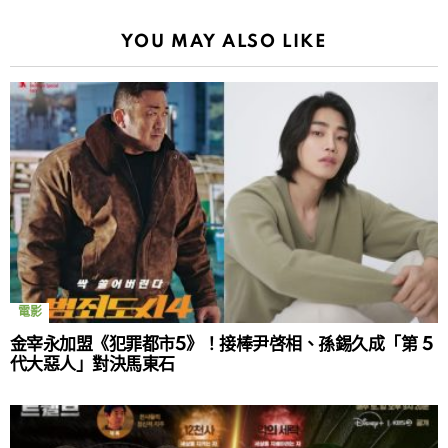
YOU MAY ALSO LIKE
電影
金宰永加盟《犯罪都市5》！接棒尹啓相、孫錫久成「第 5
代大惡人」對決馬東石