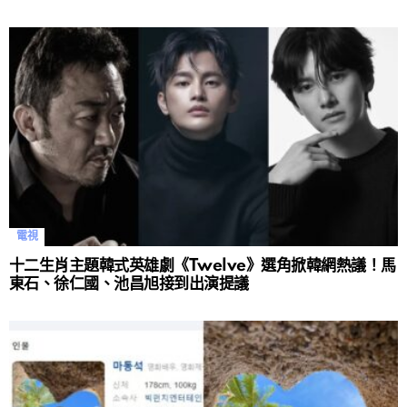
電視
十二生肖主題韓式英雄劇《Twelve》選角掀韓網熱議！馬
東石、徐仁國、池昌旭接到出演提議