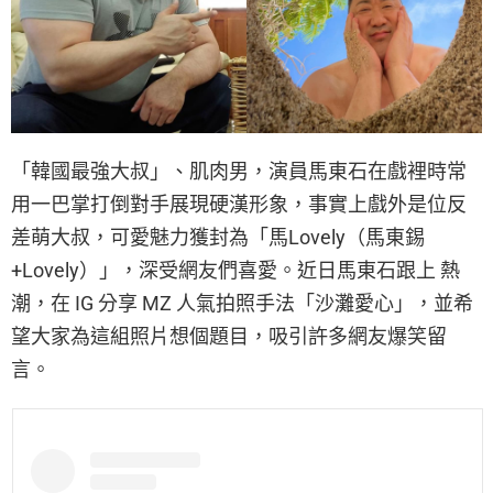
「韓國最強大叔」、肌肉男，演員馬東石在戲裡時常
用一巴掌打倒對手展現硬漢形象，事實上戲外是位反
差萌大叔，可愛魅力獲封為「馬Lovely（馬東錫
+Lovely）」，深受網友們喜愛。近日馬東石跟上 熱
潮，在 IG 分享 MZ 人氣拍照手法「沙灘愛心」，並希
望大家為這組照片想個題目，吸引許多網友爆笑留
言。