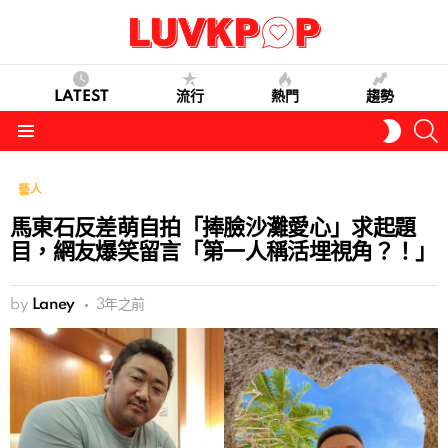
LATEST
流行
熱門
趨勢
S
SWITC
SKIN
Menu
藝人
馬東石反差萌自拍「捧臉沙灘愛心」求起題
目，網友爆笑留言「第一人稱活埋視角？！」
by
Laney
3年之前