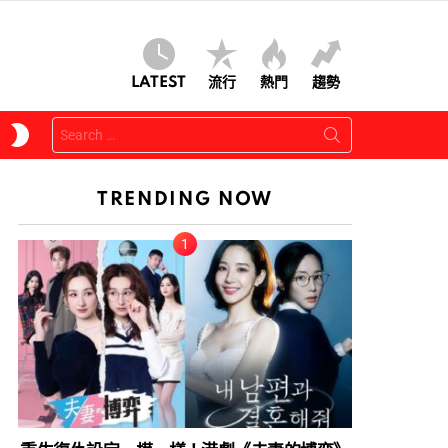
LATEST
流行
熱門
趨勢
Search
SWITCH
for:
SKIN
TRENDING NOW