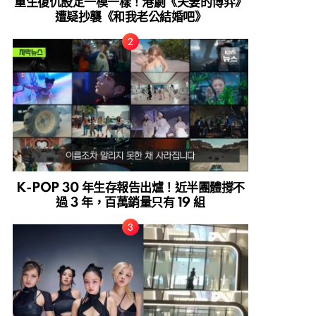
重生復仇設定一模一樣！港劇《夫妻的博弈》
遭疑抄襲《和我老公結婚吧》
K-POP 30 年生存報告出爐！近半團體撐不
過 3 年，百萬銷量只有 19 組