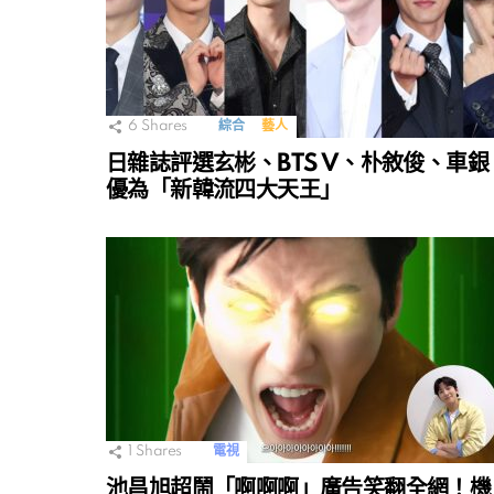
6
Shares
綜合
藝人
日雜誌評選玄彬、BTS V、朴敘俊、車銀
優為「新韓流四大天王」
1
Shares
電視
池昌旭超鬧「啊啊啊」廣告笑翻全網！機