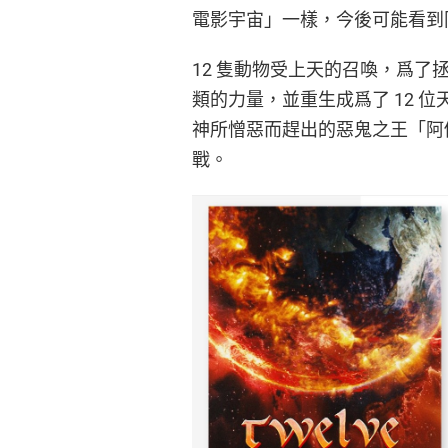
電影宇宙」一樣，今後可能看到
12 隻動物受上天的召喚，爲
類的力量，並重生成爲了 12 
神所憎惡而趕出的惡鬼之王「阿
戰。