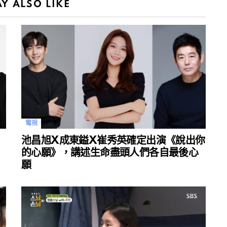
Y ALSO LIKE
電視
池昌旭X成東鎰X崔秀英確定出演《說出你
的心願》，講述生命盡頭人們各自最後心
願