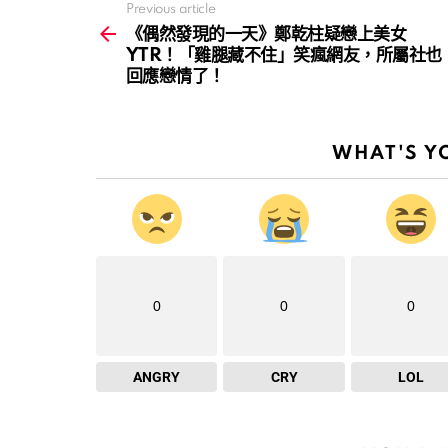
Previous article
See
more
《偶然發現的一天》鄭乾柱疑戀上美女
YTR！「雞腿藏不住」笑瘋網友，所屬社也
回應戀情了！
WHAT'S Y
0
0
0
ANGRY
CRY
LOL