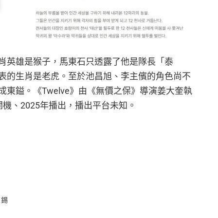
肖英雄是猴子，馬東石只透露了他是隊長「泰
表的生肖是老虎。至於池昌旭、李主儐的角色尚不
東鎰。《Twelve》由《無價之保》導演姜大奎執
月開機、2025年播出，播出平台未知。
東錫