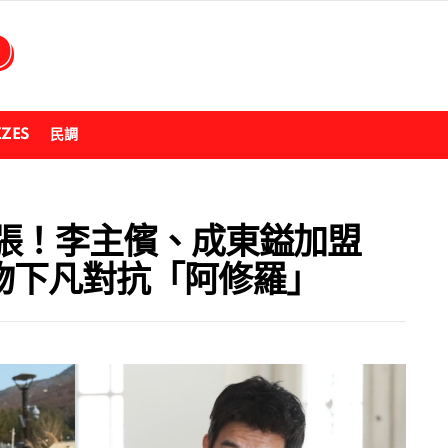
ZZES
民調
張！李主儐、成東鎰加盟
動物下凡對抗「阿修羅」