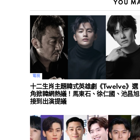
YOU MA
電視
十二生肖主題韓式英雄劇《Twelve》選
角掀韓網熱議！馬東石、徐仁國、池昌旭
接到出演提議