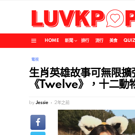
HOME
新聞
排行
流行
美食
QUI
Menu
電視
生肖英雄故事可無限擴
《Twelve》，十二
by
Jessie
2年之前