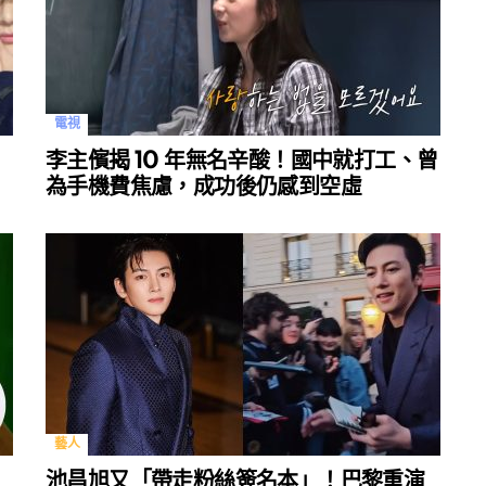
電視
李主儐揭 10 年無名辛酸！國中就打工、曾
為手機費焦慮，成功後仍感到空虛
藝人
池昌旭又「帶走粉絲簽名本」！巴黎重演